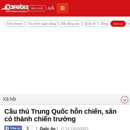
A
A
Đọc nhiều
Mới nhất
Kinh doanh
Tài chính ngân hàng
Bất động sản
Quốc tế
Sống
Special
X
Xã hội
Cầu thủ Trung Quốc hỗn chiến, sân
cỏ thành chiến trường
|
|
0
Quốc An
17:14 13/03/2023