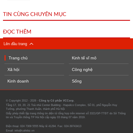
TIN CÙNG CHUYÊN MỤC
ĐỌC THÊM
Lên đầu trang
Trang chủ
Kinh tế vĩ mô
Xã hội
Công nghệ
Kinh doanh
Sống
© Copyright 2012 - 2026 -
Công ty Cổ phần VCCorp.
Tầng 17, 19, 20, 21 Toà nhà Center Building - Hapulico Complex, Số 01, phố Nguyễn Huy
Tưởng, phường Thanh Xuân, thành phố Hà Nội
Giấy phép thiết lập trang thông tin điện tử tổng hợp trên internet số 3321/GP-TTĐT do Sở Thông
tin và Truyền thông TP Hà Nội cấp ngày 03 tháng 07 năm 2019.
Điện thoại: 024 7309 5555 Máy lẻ 41294. Fax: 024-39743413
Email: info@cafebiz.vn