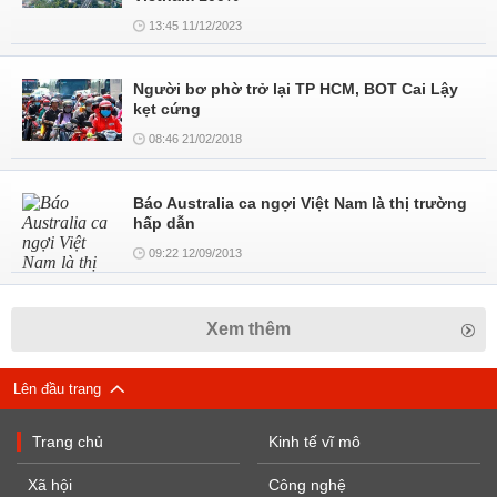
13:45 11/12/2023
Người bơ phờ trở lại TP HCM, BOT Cai Lậy
kẹt cứng
08:46 21/02/2018
Báo Australia ca ngợi Việt Nam là thị trường
hấp dẫn
09:22 12/09/2013
Xem thêm
Lên đầu trang
Trang chủ
Kinh tế vĩ mô
Xã hội
Công nghệ