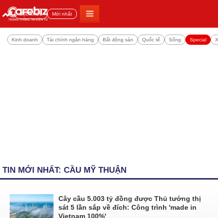
Đọc nhiều
Mới nhất
Kinh doanh
Tài chính ngân hàng
Bất động sản
Quốc tế
Sống
Special
X
TIN MỚI NHẤT: CẦU MỸ THUẬN
Cây cầu 5.003 tỷ đồng được Thủ tướng thị
sát 5 lần sắp về đích: Công trình 'made in
Vietnam 100%'