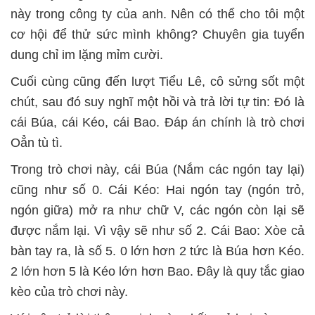
này trong công ty của anh. Nên có thể cho tôi một
cơ hội để thử sức mình không? Chuyên gia tuyển
dung chỉ im lặng mỉm cười.
Cuối cùng cũng đến lượt Tiểu Lê, cô sửng sốt một
chút, sau đó suy nghĩ
một hồi và trả lời tự tin: Đó là
c
ái Búa, cái Kéo, cái Bao. Đáp án chính là trò chơi
Oẳn tù tì.
Trong trò chơi này, cái Búa (Nắm các ngón tay lại)
cũng như số 0. Cái Kéo: Hai ngón tay (ngón trỏ,
ngón giữa) mở ra như chữ V, các ngón còn lại sẽ
được nắm lại. Vì vậy sẽ như số 2. Cái Bao: Xòe cả
bàn tay ra, là số 5. 0 lớn hơn 2 tức là Búa hơn Kéo.
2 lớn hơn 5 là Kéo lớn hơn Bao. Đây là quy tắc giao
kèo của trò chơi này.