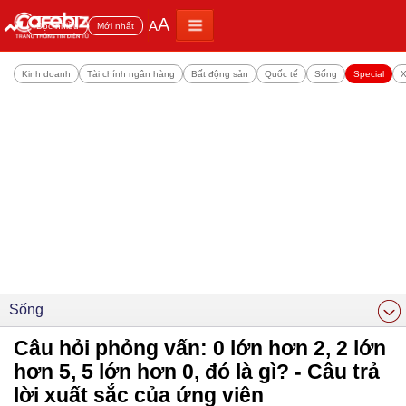
A
A
Đọc nhiều
Mới nhất
Kinh doanh
Tài chính ngân hàng
Bất động sản
Quốc tế
Sống
Special
X
Sống
Câu hỏi phỏng vấn: 0 lớn hơn 2, 2 lớn
hơn 5, 5 lớn hơn 0, đó là gì? - Câu trả
lời xuất sắc của ứng viên