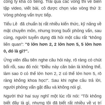
công ty khá có tiếng. Trải qua các vòng thi về biên
tập video, viết bài, cô được chọn vào vòng thứ 3:
Vòng phỏng vấn trực tiếp.
Tiểu Lê đã chuẩn bị rất nhiều kiến thức, kỹ năng về
mặt chuyên môn, nhưng trong buổi phỏng vấn, sau
cùng, người tuyển dụng đã hỏi một câu rất "không
liên quan":
"0 lớn hơn 2, 2 lớn hơn 5, 5 lớn hơn
0, đó là gì?".
Ứng viên đầu tiên nghe câu hỏi này, rõ ràng có chút
bối rối, sau đó nói: "Điều này căn bản là không thể,
làm sao 0 có thể lớn hơn 2, 2 có thể lớn hơn 5, rõ
ràng không khoa học!". Sau khi nghe câu trả lời,
người phỏng vấn gật đầu và không nói gì.
Người thứ hai suy nghĩ một lúc rồi nói: "Tôi không
biết đây là gì, nhưng tôi đã biết rất nhiều về vị trí