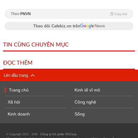
Theo
PNVN
Copy link
Theo dõi Cafebiz.vn trên
TIN CÙNG CHUYÊN MỤC
ĐỌC THÊM
Lên đầu trang
Trang chủ
Kinh tế vĩ mô
Xã hội
Công nghệ
Kinh doanh
Sống
© Copyright 2012 - 2026 -
Công ty Cổ phần VCCorp.