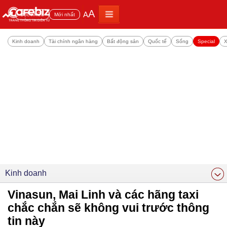
A
A
Đọc nhiều
Mới nhất
Kinh doanh
Tài chính ngân hàng
Bất động sản
Quốc tế
Sống
Special
X
Kinh doanh
Vinasun, Mai Linh và các hãng taxi
chắc chắn sẽ không vui trước thông
tin này