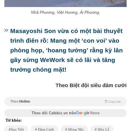
Nhã Phương, Việt Hương, Ái Phương.
Masayoshi Son vừa có một bài thuyết
trình điên rồ: Mang một ‘con voi’ vào
phòng họp, ‘hoang tưởng’ rằng kỳ lân
gãy sừng WeWork sẽ có lãi và tăng
trưởng chóng mặt!
Theo Biệt đội siêu đám cưới
Theo
Helino
Copy link
Theo dõi Cafebiz.vn trên
Từ khóa:
Sao Việt
Đám Cưới
Đông Nhi
Hôn Lễ