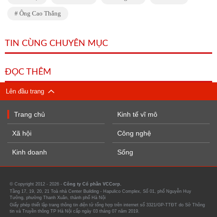
Ông Cao Thắng
TIN CÙNG CHUYÊN MỤC
ĐỌC THÊM
Lên đầu trang
Trang chủ
Kinh tế vĩ mô
Xã hội
Công nghệ
Kinh doanh
Sống
© Copyright 2012 - 2026 -
Công ty Cổ phần VCCorp.
Tầng 17, 19, 20, 21 Toà nhà Center Building - Hapulico Complex, Số 01, phố Nguyễn Huy
Tưởng, phường Thanh Xuân, thành phố Hà Nội
Giấy phép thiết lập trang thông tin điện tử tổng hợp trên internet số 3321/GP-TTĐT do Sở Thông
tin và Truyền thông TP Hà Nội cấp ngày 03 tháng 07 năm 2019.