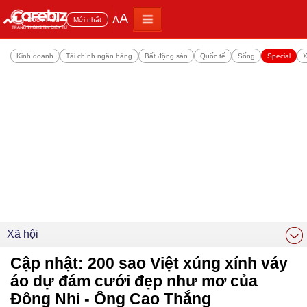
A
A
Đọc nhiều
Mới nhất
Kinh doanh
Tài chính ngân hàng
Bất động sản
Quốc tế
Sống
Special
X
Xã hội
Cập nhật: 200 sao Việt xúng xính váy
áo dự đám cưới đẹp như mơ của
Đông Nhi - Ông Cao Thắng