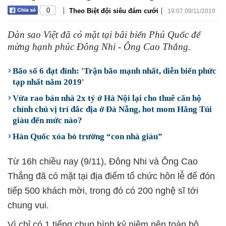
|
|
0
Theo Biệt đội siêu đám cưới
19:07 09/11/2019
Dàn sao Việt đã có mặt tại bãi biển Phú Quốc để
mừng hạnh phúc Đông Nhi - Ông Cao Thắng.
Bão số 6 đạt đỉnh: 'Trận bão mạnh nhất, diễn biến phức
tạp nhất năm 2019'
Vừa rao bán nhà 2x tỷ ở Hà Nội lại cho thuê căn hộ
chính chủ vị trí đắc địa ở Đà Nẵng, hot mom Hằng Túi
giàu đến mức nào?
Hàn Quốc xóa bỏ trường “con nhà giàu”
Từ 16h chiều nay (9/11), Đông Nhi và Ông Cao
Thắng đã có mặt tại địa điểm tổ chức hôn lễ để đón
tiếp 500 khách mời, trong đó có 200 nghệ sĩ tới
chung vui.
Vì chỉ có 1 tiếng chụp hình kỷ niệm nên toàn bộ