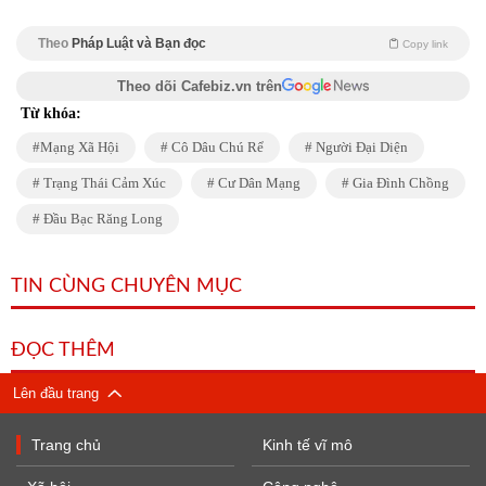
Theo
Pháp Luật và Bạn đọc
Copy link
Theo dõi Cafebiz.vn trên
Từ khóa:
Mạng Xã Hội
Cô Dâu Chú Rể
Người Đại Diện
Trạng Thái Cảm Xúc
Cư Dân Mạng
Gia Đình Chồng
Đầu Bạc Răng Long
TIN CÙNG CHUYÊN MỤC
ĐỌC THÊM
Lên đầu trang
Trang chủ
Kinh tế vĩ mô