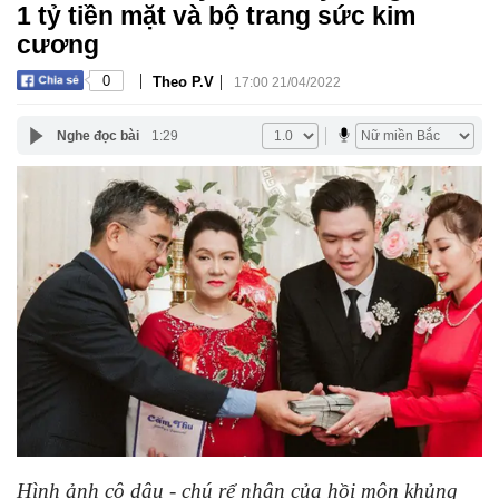
1 tỷ tiền mặt và bộ trang sức kim
cương
|
|
0
Theo P.V
17:00 21/04/2022
Nghe đọc bài
1:29
Hình ảnh cô dâu - chú rể nhận của hồi môn khủng