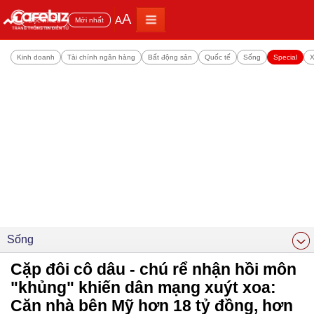
A
A
Đọc nhiều
Mới nhất
Kinh doanh
Tài chính ngân hàng
Bất động sản
Quốc tế
Sống
Special
X
Sống
Cặp đôi cô dâu - chú rể nhận hồi môn
"khủng" khiến dân mạng xuýt xoa:
Căn nhà bên Mỹ hơn 18 tỷ đồng, hơn