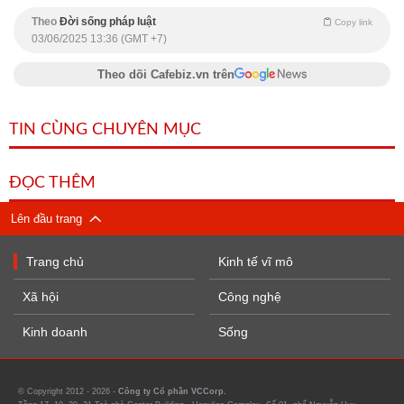
Theo
Đời sống pháp luật
Copy link
03/06/2025 13:36 (GMT +7)
Theo dõi Cafebiz.vn trên
TIN CÙNG CHUYÊN MỤC
ĐỌC THÊM
Lên đầu trang
Trang chủ
Kinh tế vĩ mô
Xã hội
Công nghệ
Kinh doanh
Sống
© Copyright 2012 - 2026 -
Công ty Cổ phần VCCorp.