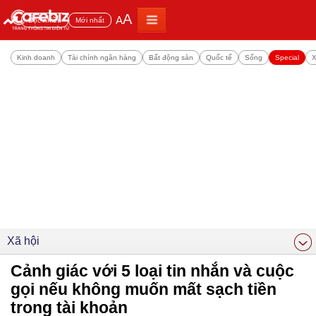
A
A
Đọc nhiều
Mới nhất
Kinh doanh
Tài chính ngân hàng
Bất động sản
Quốc tế
Sống
Special
X
Xã hội
Cảnh giác với 5 loại tin nhắn và cuộc
gọi nếu không muốn mất sạch tiền
trong tài khoản