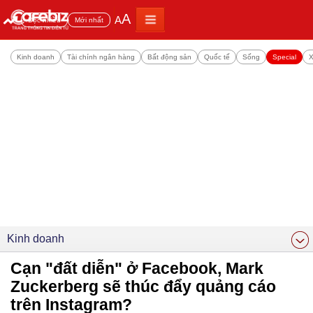
A
A
Đọc nhiều
Mới nhất
Kinh doanh
Tài chính ngân hàng
Bất động sản
Quốc tế
Sống
Special
X
Kinh doanh
Cạn "đất diễn" ở Facebook, Mark
Zuckerberg sẽ thúc đẩy quảng cáo
trên Instagram?