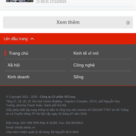
09:31 17/12/2015
Xem thêm
Lên đầu trang
Trang chủ
Kinh tế vĩ mô
Xã hội
Công nghệ
Kinh doanh
Sống
© Copyright 2012 - 2026 -
Công ty Cổ phần VCCorp.
Tầng 17, 19, 20, 21 Toà nhà Center Building - Hapulico Complex, Số 01, phố Nguyễn Huy
Tưởng, phường Thanh Xuân, thành phố Hà Nội
Giấy phép thiết lập trang thông tin điện tử tổng hợp trên internet số 3321/GP-TTĐT do Sở Thông
tin và Truyền thông TP Hà Nội cấp ngày 03 tháng 07 năm 2019.
Điện thoại: 024 7309 5555 Máy lẻ 41294. Fax: 024-39743413
Email: info@cafebiz.vn
Chịu trách nhiệm quản lý nội dung: Bà Nguyễn Bích Minh