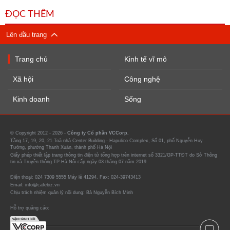
ĐỌC THÊM
Lên đầu trang
Trang chủ
Kinh tế vĩ mô
Xã hội
Công nghệ
Kinh doanh
Sống
© Copyright 2012 - 2026 -
Công ty Cổ phần VCCorp.
Tầng 17, 19, 20, 21 Toà nhà Center Building - Hapulico Complex, Số 01, phố Nguyễn Huy
Tưởng, phường Thanh Xuân, thành phố Hà Nội
Giấy phép thiết lập trang thông tin điện tử tổng hợp trên internet số 3321/GP-TTĐT do Sở Thông
tin và Truyền thông TP Hà Nội cấp ngày 03 tháng 07 năm 2019.
Điện thoại: 024 7309 5555 Máy lẻ 41294. Fax: 024-39743413
Email: info@cafebiz.vn
Chịu trách nhiệm quản lý nội dung: Bà Nguyễn Bích Minh
Hỗ trợ quảng cáo: