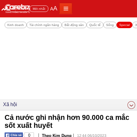
A
A
Đọc nhiều
Mới nhất
Kinh doanh
Tài chính ngân hàng
Bất động sản
Quốc tế
Sống
Special
X
Xã hội
Cả nước ghi nhận hơn 90.000 ca mắc
sốt xuất huyết
|
|
0
Theo Kim Dung
12:44 06/10/2023