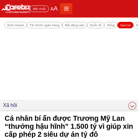
A
A
Đọc nhiều
Mới nhất
Kinh doanh
Tài chính ngân hàng
Bất động sản
Quốc tế
Sống
Special
X
Xã hội
Cá nhân bí ẩn được Trương Mỹ Lan
“thưởng hậu hĩnh” 1.500 tỷ vì giúp xin
cấp phép 2 siêu dự án tỷ đô