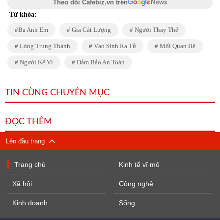
Theo dõi Cafebiz.vn trên
Từ khóa:
Ba Anh Em
Gia Cát Lượng
Người Thay Thế
Lòng Trung Thành
Vào Sinh Ra Tử
Mối Quan Hệ
Người Kế Vị
Đảm Bảo An Toàn
TIN CÙNG CHUYÊN MỤC
ĐỌC THÊM
Lên đầu trang
Trang chủ
Kinh tế vĩ mô
Xã hội
Công nghệ
Kinh doanh
Sống