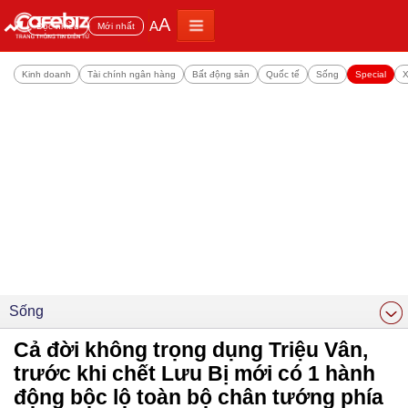
A
A
Đọc nhiều
Mới nhất
Kinh doanh
Tài chính ngân hàng
Bất động sản
Quốc tế
Sống
Special
X
Sống
Cả đời không trọng dụng Triệu Vân,
trước khi chết Lưu Bị mới có 1 hành
động bộc lộ toàn bộ chân tướng phía