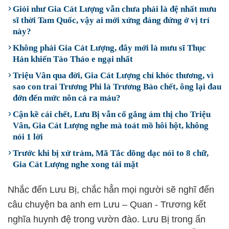
Giỏi như Gia Cát Lượng vẫn chưa phải là đệ nhất mưu
sĩ thời Tam Quốc, vậy ai mới xứng đáng đứng ở vị trí
này?
Không phải Gia Cát Lượng, đây mới là mưu sĩ Thục
Hán khiến Tào Tháo e ngại nhất
Triệu Vân qua đời, Gia Cát Lượng chỉ khóc thương, vì
sao con trai Trương Phi là Trương Bào chết, ông lại đau
đớn đến mức nôn cả ra máu?
Cận kề cái chết, Lưu Bị vẫn cố gắng ám thị cho Triệu
Vân, Gia Cát Lượng nghe mà toát mồ hôi hột, không
nói 1 lời
Trước khi bị xử trảm, Mã Tắc dõng dạc nói to 8 chữ,
Gia Cát Lượng nghe xong tái mặt
Nhắc đến Lưu Bị, chắc hẳn mọi người sẽ nghĩ đến
câu chuyện ba anh em Lưu – Quan - Trương kết
nghĩa huynh đệ trong vườn đào. Lưu Bị trong ấn