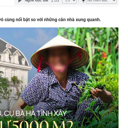
2:03
Nghe đọc bài
 vô cùng nổi bật so với những căn nhà xung quanh.