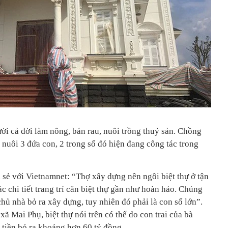
ời cả đời làm nông, bán rau, nuôi trồng thuỷ sản. Chồng
ảo nuôi 3 đứa con, 2 trong số đó hiện đang công tác trong
 sẻ với Vietnamnet: “Thợ xây dựng nên ngôi biệt thự ở tận
c chi tiết trang trí căn biệt thự gần như hoàn hảo. Chúng
chủ nhà bỏ ra xây dựng, tuy nhiên đó phải là con số lớn”.
ã Mai Phụ, biệt thự nói trên có thể do con trai của bà
tiền bỏ ra khoảng hơn 60 tỷ đồng.