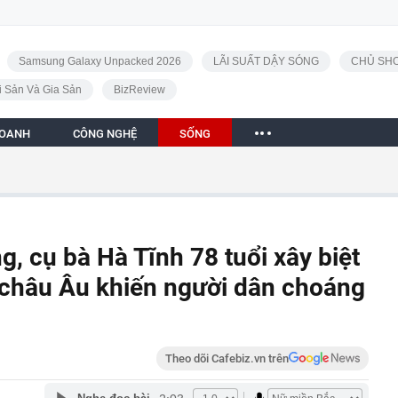
Samsung Galaxy Unpacked 2026
LÃI SUẤT DẬY SÓNG
CHỦ SHO
i Sản Và Gia Sản
BizReview
DOANH
CÔNG NGHỆ
SỐNG
g, cụ bà Hà Tĩnh 78 tuổi xây biệt
 châu Âu khiến người dân choáng
Theo dõi Cafebiz.vn trên