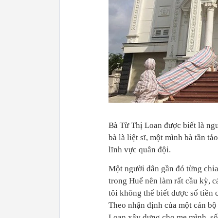
Bà Từ Thị Loan được biết là ngư
bà là liệt sĩ, một mình bà tần t
lĩnh vực quân đội.
Một người dân gần đó từng chia
trong Huế nên làm rất cầu kỳ, cá
tôi không thể biết được số tiền 
Theo nhận định của một cán bộ x
Loan xây dựng cho mẹ mình, số 