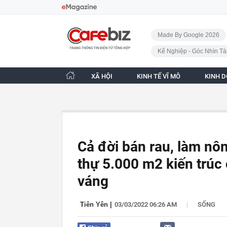
Bỏ qua điều hướng
CafeBiz - Trang chủ
Made By Google 2026
Kế Nghiệp - Góc Nhìn Tà
XÃ HỘI
KINH TẾ VĨ MÔ
KINH 
Cả đời bán rau, làm nôn
thự 5.000 m2 kiến trúc
váng
|
Tiên Yên
|
03/03/2022 06:26 AM
SỐNG