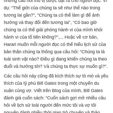
những câu hỏi thú vị được đặt ra cho người đọc. Ví
dụ: “Thế giới của chúng ta sẽ như thế nào trong
tương lai gần?”, “Chúng ta có thể làm gì để ảnh
hưởng và thay đổi đến tương lai”, “Có bao giờ
chúng ta có thể giải phóng hành vi của mình khỏi
hành vi của tổ tiên không?”,... Hoặc về cơ bản,
Harari muốn mỗi người đọc có thể hiểu lịch sử của
bản thân chúng ta thông qua câu hỏi: “Chúng ta là
loài sinh vật nào? Điều gì đang khiến chúng ta theo
đuổi và hướng tới? Và chúng ta thực sự muốn gì?”.
Các câu hỏi này cũng đã kích thích sự tò mò và yêu
thích của tỷ phú Bill Gates trong một chuyến du
xuân cùng vợ. Viết trên Blog của mình, Bill Gates
đánh giá cuốn sách: “Cuốn sách gợi mở nhiều câu
hỏi về lịch sử loài người đến mức tôi và vợ tôi
nguyện dành nhiều thời gian trò chuyện và thảo