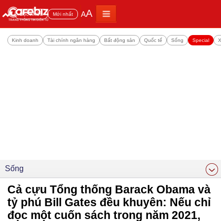
A
A
Đọc nhiều
Mới nhất
Kinh doanh
Tài chính ngân hàng
Bất động sản
Quốc tế
Sống
Special
X
Sống
Cả cựu Tổng thống Barack Obama và
tỷ phú Bill Gates đều khuyên: Nếu chỉ
đọc một cuốn sách trong năm 2021,