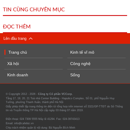
TIN CÙNG CHUYÊN MỤC
ĐỌC THÊM
Lên đầu trang
Trang chủ
Kinh tế vĩ mô
Xã hội
Công nghệ
Kinh doanh
Sống
© Copyright 2012 - 2026 -
Công ty Cổ phần VCCorp.
Tầng 17, 19, 20, 21 Toà nhà Center Building - Hapulico Complex, Số 01, phố Nguyễn Huy
Tưởng, phường Thanh Xuân, thành phố Hà Nội
Giấy phép thiết lập trang thông tin điện tử tổng hợp trên internet số 3321/GP-TTĐT do Sở Thông
tin và Truyền thông TP Hà Nội cấp ngày 03 tháng 07 năm 2019.
Điện thoại: 024 7309 5555 Máy lẻ 41294. Fax: 024-39743413
Email: info@cafebiz.vn
Chịu trách nhiệm quản lý nội dung: Bà Nguyễn Bích Minh