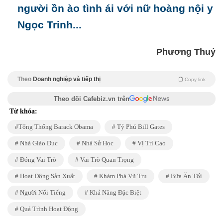
người ồn ào tình ái với nữ hoàng nội y
Ngọc Trinh...
Phương Thuý
Theo
Doanh nghiệp và tiếp thị
Copy link
Theo dõi Cafebiz.vn trên
Từ khóa:
Tổng Thống Barack Obama
Tỷ Phú Bill Gates
Nhà Giáo Dục
Nhà Sử Học
Vị Trí Cao
Đóng Vai Trò
Vai Trò Quan Trọng
Hoạt Động Sản Xuất
Khám Phá Vũ Trụ
Bữa Ăn Tối
Người Nổi Tiếng
Khả Năng Đặc Biệt
Quá Trình Hoạt Động