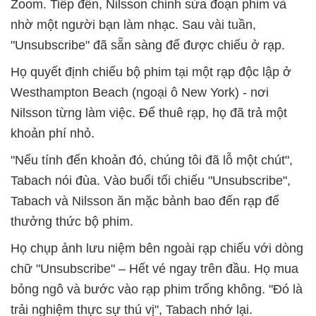
Zoom. Tiếp đến, Nilsson chỉnh sửa đoạn phim và
nhờ một người bạn làm nhạc. Sau vài tuần,
"Unsubscribe" đã sẵn sàng để được chiếu ở rạp.
Họ quyết định chiếu bộ phim tại một rạp độc lập ở
Westhampton Beach (ngoại ô New York) - nơi
Nilsson từng làm việc. Để thuê rạp, họ đã trả một
khoản phí nhỏ.
"Nếu tính đến khoản đó, chúng tôi đã lỗ một chút",
Tabach nói đùa. Vào buổi tối chiếu "Unsubscribe",
Tabach và Nilsson ăn mặc bảnh bao đến rạp để
thưởng thức bộ phim.
Họ chụp ảnh lưu niệm bên ngoài rạp chiếu với dòng
chữ "Unsubscribe" – Hết vé ngay trên đầu. Họ mua
bỏng ngô và bước vào rạp phim trống không. "Đó là
trải nghiệm thực sự thú vị", Tabach nhớ lại.