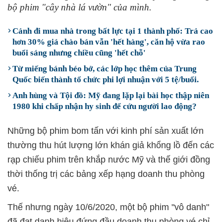
bộ phim "cây nhà lá vườn" của mình.
Cảnh đi mua nhà trong bất lực tại 1 thành phố: Trả cao
hơn 30% giá chào bán vẫn 'hết hàng', căn hộ vừa rao
buổi sáng nhưng chiều cũng 'hết chỗ'
Từ miếng bánh béo bở, các lớp học thêm của Trung
Quốc biến thành tổ chức phi lợi nhuận với 5 tệ/buổi.
Anh hùng và Tội đồ: Mỹ đang lặp lại bài học thập niên
1980 khi chấp nhận hy sinh để cứu người lao động?
Những bộ phim bom tấn với kinh phí sản xuất lớn
thường thu hút lượng lớn khán giả khổng lồ đến các
rạp chiếu phim trên khắp nước Mỹ và thế giới đồng
thời thống trị các bảng xếp hạng doanh thu phòng
vé.
Thế nhưng ngày 10/6/2020, một bộ phim "vô danh"
đã đạt danh hiệu đứng đầu doanh thu phòng vé chỉ