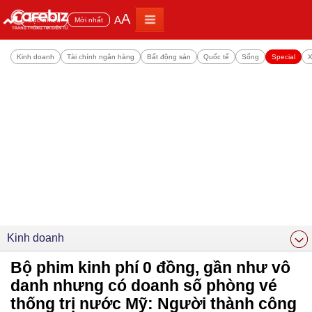
A
A
Đọc nhiều
Mới nhất
Kinh doanh
Tài chính ngân hàng
Bất động sản
Quốc tế
Sống
Special
X
Kinh doanh
Bộ phim kinh phí 0 đồng, gần như vô
danh nhưng có doanh số phòng vé
thống trị nước Mỹ: Người thành công