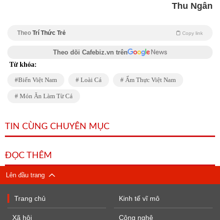
Thu Ngân
Theo
Trí Thức Trẻ
Copy link
Theo dõi Cafebiz.vn trên
Từ khóa:
Biển Việt Nam
Loài Cá
Ẩm Thực Việt Nam
Món Ăn Làm Từ Cá
TIN CÙNG CHUYÊN MỤC
ĐỌC THÊM
Lên đầu trang
Trang chủ
Kinh tế vĩ mô
Xã hội
Công nghệ