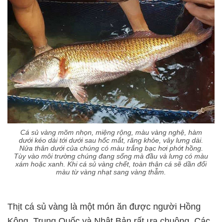
Cá sủ vàng mõm nhọn, miệng rộng, màu vàng nghệ, hàm
dưới kéo dài tới dưới sau hốc mắt, răng khỏe, vây lưng dài.
Nửa thân dưới của chúng có màu trắng bạc hơi phớt hồng.
Tùy vào môi trường chúng đang sống mà đầu và lưng có màu
xám hoặc xanh. Khi cá sủ vàng chết, toàn thân cá sẽ dần đổi
màu từ vàng nhạt sang vàng thẫm.
Thịt cá sủ vàng là một món ăn được người Hồng
Kông, Trung Quốc và Nhật Bản rất ưa chuộng. Các