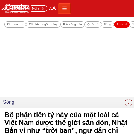
A
A
Đọc nhiều
Mới nhất
Kinh doanh
Tài chính ngân hàng
Bất động sản
Quốc tế
Sống
Special
X
Sống
Bộ phận tiền tỷ này của một loài cá
Việt Nam được thế giới săn đón, Nhật
Bản ví như “trời ban”, ngư dân chỉ