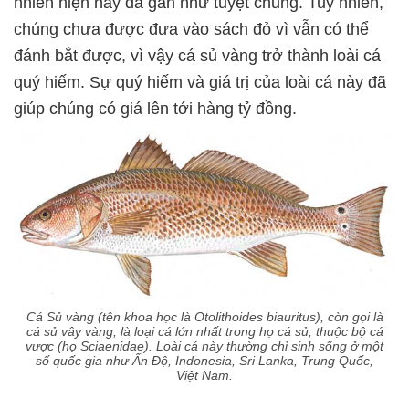
nhiên hiện nay đã gần như tuyệt chủng. Tuy nhiên,
chúng chưa được đưa vào sách đỏ vì vẫn có thể
đánh bắt được, vì vậy cá sủ vàng trở thành loài cá
quý hiếm. Sự quý hiếm và giá trị của loài cá này đã
giúp chúng có giá lên tới hàng tỷ đồng.
Cá Sủ vàng (tên khoa học là Otolithoides biauritus), còn gọi là
cá sủ vây vàng, là loại cá lớn nhất trong họ cá sủ, thuộc bộ cá
vược (họ Sciaenidae). Loài cá này thường chỉ sinh sống ở một
số quốc gia như Ấn Độ, Indonesia, Sri Lanka, Trung Quốc,
Việt Nam.