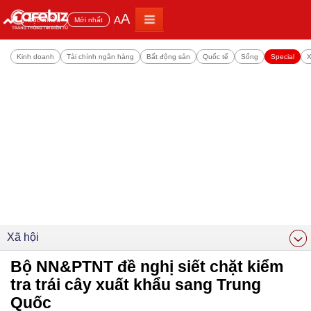
A
A
Đọc nhiều
Mới nhất
Kinh doanh
Tài chính ngân hàng
Bất động sản
Quốc tế
Sống
Special
X
Xã hội
Bộ NN&PTNT đề nghị siết chặt kiểm
tra trái cây xuất khẩu sang Trung
Quốc