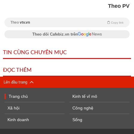
Theo PV
Theo
vtv.vn
Copy link
Theo dõi Cafebiz.vn trên
TIN CÙNG CHUYÊN MỤC
ĐỌC THÊM
Lên đầu trang
Trang chủ
Kinh tế vĩ mô
Xã hội
Công nghệ
Kinh doanh
Sống