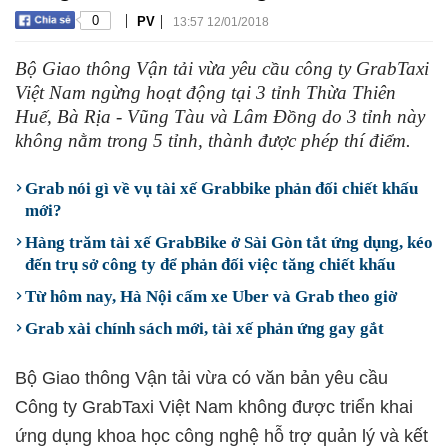
|
|
0
PV
13:57 12/01/2018
Bộ Giao thông Vận tải vừa yêu cầu công ty GrabTaxi
Việt Nam ngừng hoạt động tại 3 tỉnh Thừa Thiên
Huế, Bà Rịa - Vũng Tàu và Lâm Đồng do 3 tỉnh này
không nằm trong 5 tỉnh, thành được phép thí điểm.
Grab nói gì về vụ tài xế Grabbike phản đối chiết khấu
mới?
Hàng trăm tài xế GrabBike ở Sài Gòn tắt ứng dụng, kéo
đến trụ sở công ty để phản đối việc tăng chiết khấu
Từ hôm nay, Hà Nội cấm xe Uber và Grab theo giờ
Grab xài chính sách mới, tài xế phản ứng gay gắt
Bộ Giao thông Vận tải vừa có văn bản yêu cầu
Công ty GrabTaxi Việt Nam không được triển khai
ứng dụng khoa học công nghệ hỗ trợ quản lý và kết