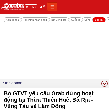
A
A
Đọc nhiều
Mới nhất
Kinh doanh
Tài chính ngân hàng
Bất động sản
Quốc tế
Sống
Special
X
Kinh doanh
Bộ GTVT yêu cầu Grab dừng hoạt
động tại Thừa Thiên Huế, Bà Rịa -
Vũng Tàu và Lâm Đồng