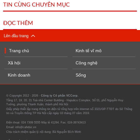
TIN CÙNG CHUYÊN MỤC
ĐỌC THÊM
Lên đầu trang
Trang chủ
Kinh tế vĩ mô
Xã hội
Công nghệ
Kinh doanh
Sống
© Copyright 2012 - 2026 -
Công ty Cổ phần VCCorp.
Tầng 17, 19, 20, 21 Toà nhà Center Building - Hapulico Complex, Số 01, phố Nguyễn Huy
Tưởng, phường Thanh Xuân, thành phố Hà Nội
Giấy phép thiết lập trang thông tin điện tử tổng hợp trên internet số 3321/GP-TTĐT do Sở Thông
tin và Truyền thông TP Hà Nội cấp ngày 03 tháng 07 năm 2019.
Điện thoại: 024 7309 5555 Máy lẻ 41294. Fax: 024-39743413
Email: info@cafebiz.vn
Chịu trách nhiệm quản lý nội dung: Bà Nguyễn Bích Minh