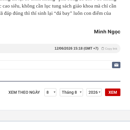
c cao siêu, không cần lục tung sách giáo khoa mà chỉ cần
ã đáp đúng thì thí sinh lại “đá bay” luôn con điểm của
Minh Ngọc
12/06/2026 15:18 (GMT +7)
Copy link
XEM THEO NGÀY
XEM