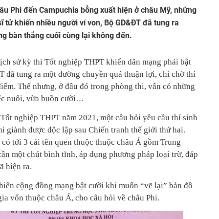
hâu Phi đến Campuchia bỗng xuất hiện ở châu Mỹ, những
ĩ tử khiến nhiều người ví von, Bộ GD&ĐT đã tung ra
g bàn thắng cuối cùng lại không đến.
Lịch sử kỳ thi Tốt nghiệp THPT khiến dân mạng phải bật
đã tung ra một đường chuyền quá thuận lợi, chỉ chờ thí
điểm. Thế nhưng, ở đâu đó trong phòng thi, vẫn có những
iếc nuối, vừa buồn cười…
i Tốt nghiệp THPT năm 2021, một câu hỏi yêu cầu thí sinh
i giành được độc lập sau Chiến tranh thế giới thứ hai.
 có tới 3 cái tên quen thuộc thuộc châu Á gồm Trung
ần một chút bình tĩnh, áp dụng phương pháp loại trừ, đáp
 hiện ra.
 khiến cộng đồng mạng bật cười khi muốn “vẽ lại” bản đồ
gia vốn thuộc châu Á, cho câu hỏi về châu Phi.