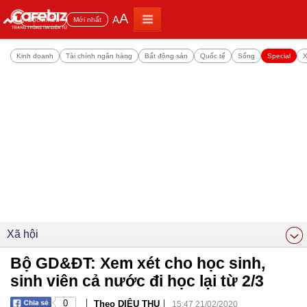
A
A
Đọc nhiều
Mới nhất
Kinh doanh
Tài chính ngân hàng
Bất động sản
Quốc tế
Sống
Special
X
Xã hội
Bộ GD&ĐT: Xem xét cho học sinh,
sinh viên cả nước đi học lại từ 2/3
|
|
0
Theo DIỆU THU
15:47 21/02/2020