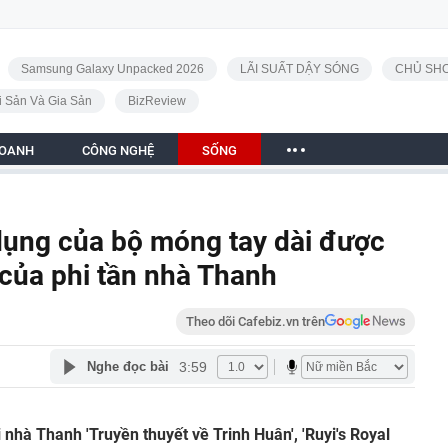
Samsung Galaxy Unpacked 2026
LÃI SUẤT DẬY SÓNG
CHỦ SHO
i Sản Và Gia Sản
BizReview
DOANH
CÔNG NGHỆ
SỐNG
dụng của bộ móng tay dài được
” của phi tần nhà Thanh
Theo dõi Cafebiz.vn trên
3:59
Nghe đọc bài
 nhà Thanh 'Truyền thuyết về Trinh Huân', 'Ruyi's Royal