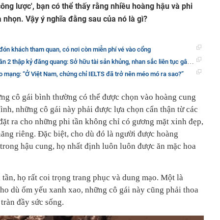
 công lược', bạn có thể thấy rằng nhiều hoàng hậu và phi
 nhọn. Vậy ý nghĩa đằng sau của nó là gì?
đón khách tham quan, có nơi còn miễn phí vé vào cổng
2 thập kỷ đăng quang: Sở hữu tài sản khủng, nhan sắc liên tục gây chú ý
 mạng: “Ở Việt Nam, chứng chỉ IELTS đã trở nên méo mó ra sao?”
ững cô gái bình thường có thể được chọn vào hoàng cung
 đình, những cô gái này phải được lựa chọn cẩn thận từ các
 đặt ra cho những phi tần không chỉ có gương mặt xinh đẹp,
năng riêng. Đặc biệt, cho dù đó là người được hoàng
 trong hậu cung, họ nhất định luôn luôn được ăn mặc hoa
 tần, họ rất coi trọng trang phục và dung mạo. Một là
ho dù ốm yếu xanh xao, những cô gái này cũng phải thoa
 tràn đầy sức sống.