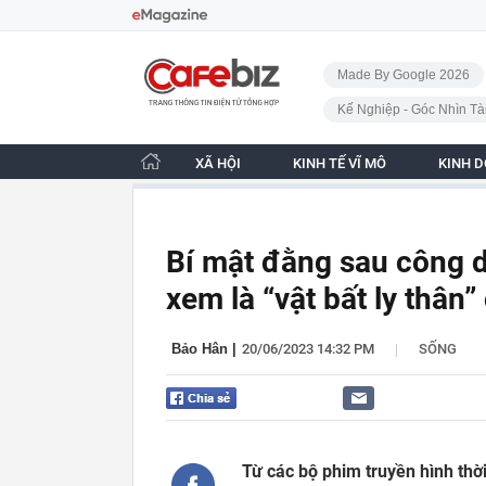
Bỏ qua điều hướng
CafeBiz - Trang chủ
Made By Google 2026
Kế Nghiệp - Góc Nhìn Tà
XÃ HỘI
KINH TẾ VĨ MÔ
KINH 
Bí mật đằng sau công 
xem là “vật bất ly thân
|
Bảo Hân
|
20/06/2023 14:32 PM
SỐNG
Từ các bộ phim truyền hình thời