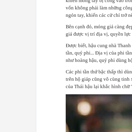
khiến móng tay bị cong vào tron
vốn không phải làm những công 
ngón tay, khiến các cử chỉ trở 
Bên cạnh đó, móng giả càng đẹp,
giá được vị trí địa vị, quyền lực
Được biết, hậu cung nhà Thanh c
tần, quý phi...
Địa vị của phi tầ
như
hoàng hậu, quý phi dùng hộ 
Các phi tần thứ bậc thấp thì dù
trên hộ giáp cũng vô cùng tinh
của Thái hậu lại khắc hình chữ 