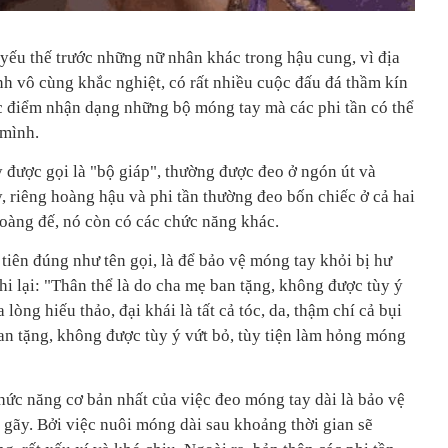
yếu thế trước những nữ nhân khác trong hậu cung, vì địa
ình vô cùng khắc nghiệt, có rất nhiều cuộc đấu đá thầm kín
c điểm nhận dạng những bộ móng tay mà các phi tần có thể
 mình.
 được gọi là "bộ giáp", thường được đeo ở ngón út và
ay, riêng hoàng hậu và phi tần thường đeo bốn chiếc ở cả hai
oàng đế, nó còn có các chức năng khác.
 tiên đúng như tên gọi, là để bảo vệ móng tay khỏi bị hư
ghi lại: "Thân thể là do cha mẹ ban tặng, không được tùy ý
lòng hiếu thảo, đại khái là tất cả tóc, da, thậm chí cả bụi
an tặng, không được tùy ý vứt bỏ, tùy tiện làm hỏng móng
hức năng cơ bản nhất của việc đeo móng tay dài là bảo vệ
 gãy. Bởi việc nuôi móng dài sau khoảng thời gian sẽ