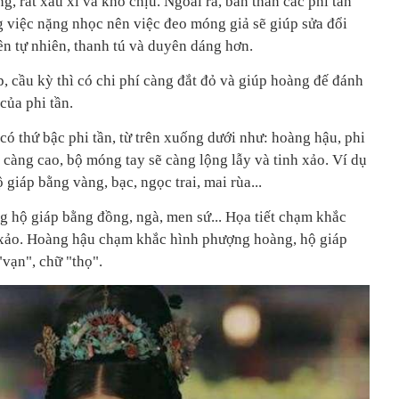
g, rất xấu xí và khó chịu. Ngoài ra, bản thân các phi tần
việc nặng nhọc nên việc đeo móng giả sẽ giúp sửa đổi
nên tự nhiên, thanh tú và duyên dáng hơn.
 cầu kỳ thì có chi phí càng đắt đỏ và
giúp hoàng đế đánh
 của phi tần.
ó thứ bậc phi tần, từ trên xuống dưới như: hoàng hậu, phi
n càng cao, bộ móng tay sẽ càng lộng lẫy và tinh xảo. Ví dụ
giáp bằng vàng, bạc, ngọc trai, mai rùa...
ng hộ giáp bằng đồng, ngà, men sứ... Họa tiết chạm khắc
 xảo. Hoàng hậu chạm khắc hình phượng hoàng, hộ giáp
"vạn", chữ "thọ".