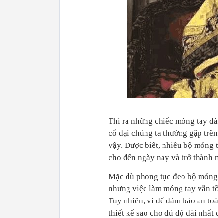
Thì ra những chiếc móng tay dài
cổ đại chúng ta thường gặp trê
vậy. Được biết, n
hiều bộ móng t
cho đến ngày nay và trở thành n
Mặc dù phong tục đeo bộ móng t
nhưng việc làm móng tay vẫn tồn
Tuy nhiên, vì để đảm bảo an to
thiết kế sao cho đủ độ dài nhất