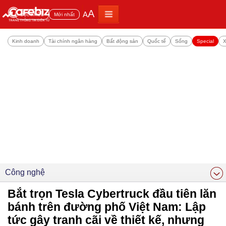
A
A
Đọc nhiều
Mới nhất
Kinh doanh
Tài chính ngân hàng
Bất động sản
Quốc tế
Sống
Special
X
Công nghệ
Bắt trọn Tesla Cybertruck đầu tiên lăn
bánh trên đường phố Việt Nam: Lập
tức gây tranh cãi về thiết kế, nhưng