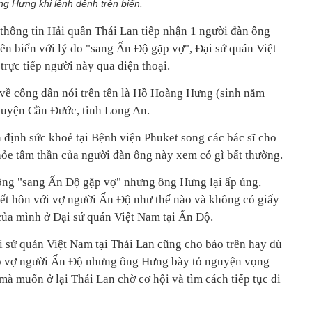
g Hưng khi lênh đênh trên biển.
thông tin Hải quân Thái Lan tiếp nhận 1 người đàn ông
ên biển với lý do "sang Ấn Độ gặp vợ", Đại sứ quán Việt
rực tiếp người này qua điện thoại.
 về công dân nói trên tên là Hồ Hoàng Hưng (sinh năm
 huyện Cần Đước, tỉnh Long An.
ịnh sức khoẻ tại Bệnh viện Phuket song các bác sĩ cho
hỏe tâm thần của người đàn ông này xem có gì bất thường.
ồng "sang Ấn Độ gặp vợ" nhưng ông Hưng lại ấp úng,
t hôn với vợ người Ấn Độ như thế nào và không có giấy
 của mình ở Đại sứ quán Việt Nam tại Ấn Độ.
 sứ quán Việt Nam tại Thái Lan cũng cho báo trên hay dù
ó vợ người Ấn Độ nhưng ông Hưng bày tỏ nguyện vọng
 muốn ở lại Thái Lan chờ cơ hội và tìm cách tiếp tục đi