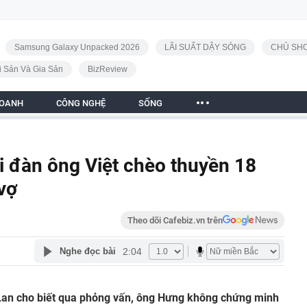
Samsung Galaxy Unpacked 2026
LÃI SUẤT DẬY SÓNG
CHỦ SHO
i Sản Và Gia Sản
BizReview
DOANH
CÔNG NGHỆ
SỐNG
i đàn ông Việt chèo thuyền 18
vợ
Theo dõi Cafebiz.vn trên
2:04
Nghe đọc bài
 Lan cho biết qua phỏng vấn, ông Hưng không chứng minh