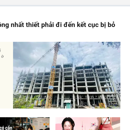
ông nhất thiết phải đi đến kết cục bị bỏ
ế
à ở