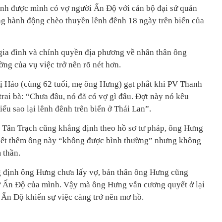
h được mình có vợ người Ấn Độ với cán bộ đại sứ quán
g hành động chèo thuyền lênh đênh 18 ngày trên biển của
gia đình và chính quyền địa phương về nhân thân ông
ng của vụ việc trở nên rõ nét hơn.
ị Hảo (cùng 62 tuổi, mẹ ông Hưng) gạt phắt khi PV Thanh
rai bà: “Chưa đâu, nó đã có vợ gì đâu. Đợt này nó kêu
ểu sao lại lênh đênh trên biển ở Thái Lan”.
 Tân Trạch cũng khẳng định theo hồ sơ tư pháp, ông Hưng
biết thêm ông này “không được bình thường” nhưng không
 thần.
 định ông Hưng chưa lấy vợ, bản thân ông Hưng cũng
 Ấn Độ của mình. Vậy mà ông Hưng vẫn cương quyết ở lại
i Ấn Độ khiến sự việc càng trở nên mơ hồ.