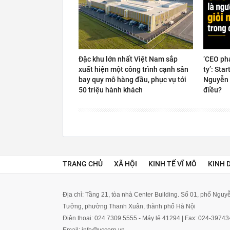
Đặc khu lớn nhất Việt Nam sắp
‘CEO ph
xuất hiện một công trình cạnh sân
ty’: Sta
bay quy mô hàng đầu, phục vụ tới
Nguyễn 
50 triệu hành khách
điều?
TRANG CHỦ
XÃ HỘI
KINH TẾ VĨ MÔ
KINH 
Địa chỉ: Tầng 21, tòa nhà Center Building. Số 01, phố Ngu
Tưởng, phường Thanh Xuân, thành phố Hà Nội
Điện thoại: 024 7309 5555 - Máy lẻ 41294 | Fax: 024-3974