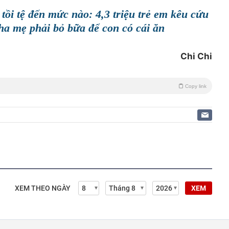
ồi tệ đến mức nào: 4,3 triệu trẻ em kêu cứu
cha mẹ phải bỏ bữa để con có cái ăn
Chi Chi
Copy link
XEM THEO NGÀY
XEM