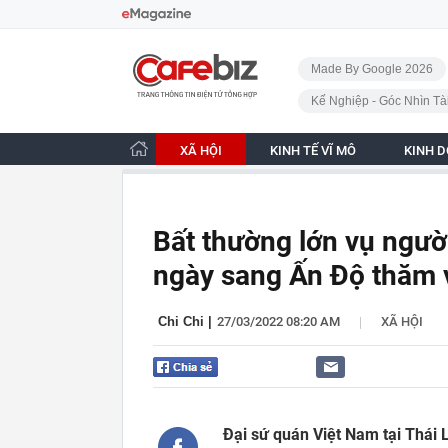
Bỏ qua điều hướng
CafeBiz - Trang chủ
Made By Google 2026
Kế Nghiệp - Góc Nhìn Tà
XÃ HỘI
KINH TẾ VĨ MÔ
KINH 
Bất thường lớn vụ ngườ
ngày sang Ấn Độ thăm 
|
Chi Chi
|
27/03/2022 08:20 AM
XÃ HỘI
Đại sứ quán Việt Nam tại Thái