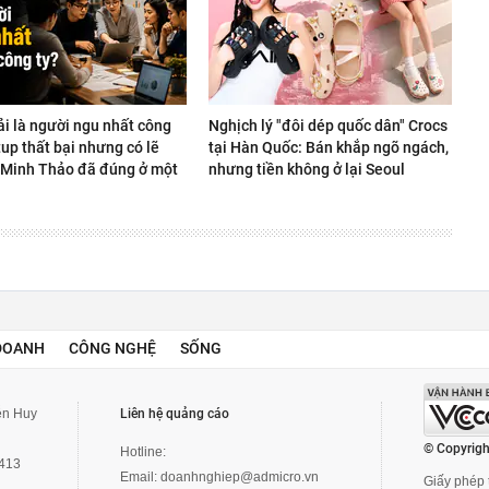
ải là người ngu nhất công
Nghịch lý "đôi dép quốc dân" Crocs
rtup thất bại nhưng có lẽ
tại Hàn Quốc: Bán khắp ngõ ngách,
Minh Thảo đã đúng ở một
nhưng tiền không ở lại Seoul
DOANH
CÔNG NGHỆ
SỐNG
yễn Huy
Liên hệ quảng cáo
© Copyrigh
Hotline:
3413
Email:
doanhnghiep@admicro.vn
Giấy phép t