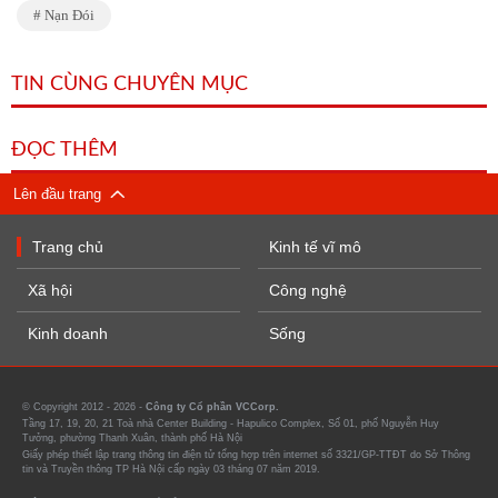
Nạn Đói
TIN CÙNG CHUYÊN MỤC
ĐỌC THÊM
Lên đầu trang
Trang chủ
Kinh tế vĩ mô
Xã hội
Công nghệ
Kinh doanh
Sống
© Copyright 2012 - 2026 -
Công ty Cổ phần VCCorp.
Tầng 17, 19, 20, 21 Toà nhà Center Building - Hapulico Complex, Số 01, phố Nguyễn Huy
Tưởng, phường Thanh Xuân, thành phố Hà Nội
Giấy phép thiết lập trang thông tin điện tử tổng hợp trên internet số 3321/GP-TTĐT do Sở Thông
tin và Truyền thông TP Hà Nội cấp ngày 03 tháng 07 năm 2019.