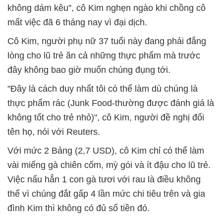
không dám kêu", cô Kim nghẹn ngào khi chồng cô
mất việc đã 6 tháng nay vì đại dịch.
Cô Kim, người phụ nữ 37 tuổi này đang phải đắng
lòng cho lũ trẻ ăn cả những thực phẩm mà trước
đây không bao giờ muốn chúng đụng tới.
"Đây là cách duy nhất tôi có thể làm dù chúng là
thực phẩm rác (Junk Food-thường được đánh giá là
không tốt cho trẻ nhỏ)", cô Kim, người đề nghị đổi
tên họ, nói với Reuters.
Với mức 2 Bảng (2,7 USD), cô Kim chỉ có thể làm
vài miếng gà chiên cốm, mỳ gói và ít đậu cho lũ trẻ.
Việc nấu hẳn 1 con gà tươi với rau là điều không
thể vì chúng đắt gấp 4 lần mức chi tiêu trên và gia
đình Kim thì không có đủ số tiền đó.