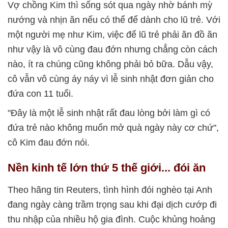
Vợ chồng Kim thì sống sót qua ngày nhờ bánh mỳ
nướng và nhịn ăn nếu có thể để dành cho lũ trẻ. Với
một người mẹ như Kim, việc để lũ trẻ phải ăn đồ ăn
như vậy là vô cùng đau đớn nhưng chẳng còn cách
nào, ít ra chúng cũng không phải bỏ bữa. Dẫu vậy,
cô vẫn vô cùng áy náy vì lễ sinh nhật đơn giản cho
đứa con 11 tuổi.
"Đây là một lễ sinh nhật rất đau lòng bởi làm gì có
đứa trẻ nào không muốn mở quà ngày này cơ chứ",
cô Kim đau đớn nói.
Nền kinh tế lớn thứ 5 thế giới... đói ăn
Theo hãng tin Reuters, tình hình đói nghèo tại Anh
đang ngày càng trầm trọng sau khi đại dịch cướp đi
thu nhập của nhiều hộ gia đình. Cuộc khủng hoảng