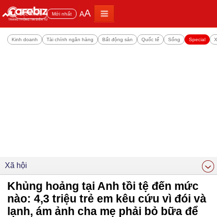
A
A
Đọc nhiều
Mới nhất
Kinh doanh
Tài chính ngân hàng
Bất động sản
Quốc tế
Sống
Special
X
Xã hội
Khủng hoảng tại Anh tồi tệ đến mức
nào: 4,3 triệu trẻ em kêu cứu vì đói và
lạnh, ám ảnh cha mẹ phải bỏ bữa để