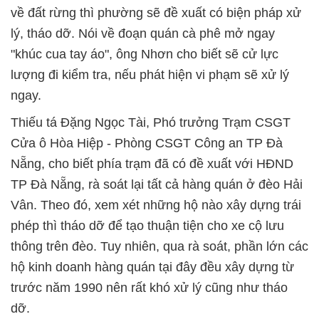
về đất rừng thì phường sẽ đề xuất có biện pháp xử
lý, tháo dỡ. Nói về đoạn quán cà phê mở ngay
"khúc cua tay áo", ông Nhơn cho biết sẽ cử lực
lượng đi kiểm tra, nếu phát hiện vi phạm sẽ xử lý
ngay.
Thiếu tá Đặng Ngọc Tài, Phó trưởng Trạm CSGT
Cửa ô Hòa Hiệp - Phòng CSGT Công an TP Đà
Nẵng, cho biết phía trạm đã có đề xuất với HĐND
TP Đà Nẵng, rà soát lại tất cả hàng quán ở đèo Hải
Vân. Theo đó, xem xét những hộ nào xây dựng trái
phép thì tháo dỡ để tạo thuận tiện cho xe cộ lưu
thông trên đèo. Tuy nhiên, qua rà soát, phần lớn các
hộ kinh doanh hàng quán tại đây đều xây dựng từ
trước năm 1990 nên rất khó xử lý cũng như tháo
dỡ.