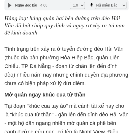
Nghe đọc bài
4:08
Hàng loạt hàng quán hai bên đường trên đèo Hải
Vân đã bất chấp quy định và nguy cơ xảy ra tai nạn
để kinh doanh
Tình trạng trên xảy ra ở tuyến đường đèo Hải Vân
(thuộc địa bàn phường Hòa Hiệp Bắc, quận Liên
Chiểu, TP Đà Nẵng - đoạn từ chân lên đến đỉnh
đèo) nhiều năm nay nhưng chính quyền địa phương
chưa có biện pháp xử lý dứt điểm.
Mở quán ngay khúc cua tử thần
Tại đoạn "khúc cua tay áo" mà cánh tài xế hay cho
là "khúc cua tử thần" - gần lên đến đỉnh đèo Hải Vân
- một hộ dân ngang nhiên mở quán cà phê bên
cạnh đường cứu nạn, có tên là Night View. Điều