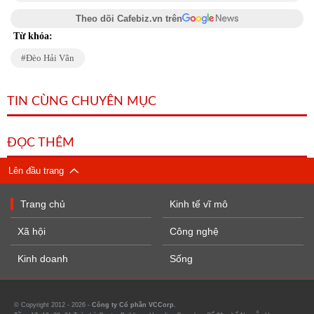
Theo dõi Cafebiz.vn trên
Từ khóa:
Đèo Hải Vân
TIN CÙNG CHUYÊN MỤC
ĐỌC THÊM
Lên đầu trang
Trang chủ
Kinh tế vĩ mô
Xã hội
Công nghệ
Kinh doanh
Sống
© Copyright 2012 - 2026 -
Công ty Cổ phần VCCorp.