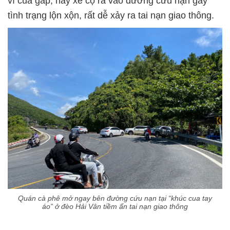
vì cua gấp, nay xe cộ ra vào đường cứu nạn gây
tình trạng lộn xộn, rất dễ xảy ra tai nạn giao thông.
Quán cà phê mở ngay bên đường cứu nạn tại “khúc cua tay
áo” ở đèo Hải Vân tiềm ẩn tai nạn giao thông