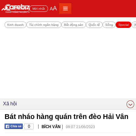
A
A
Đọc nhiều
Mới nhất
Kinh doanh
Tài chính ngân hàng
Bất động sản
Quốc tế
Sống
Special
X
Xã hội
Bát nháo hàng quán trên đèo Hải Vân
|
|
0
BÍCH VÂN
09:07 21/06/2023