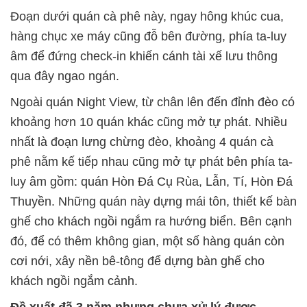
Đoạn dưới quán cà phê này, ngay hông khúc cua,
hàng chục xe máy cũng đỗ bên đường, phía ta-luy
âm để đứng check-in khiến cánh tài xế lưu thông
qua đây ngao ngán.
Ngoài quán Night View, từ chân lên đến đỉnh đèo có
khoảng hơn 10 quán khác cũng mở tự phát. Nhiều
nhất là đoạn lưng chừng đèo, khoảng 4 quán cà
phê nằm kế tiếp nhau cũng mở tự phát bên phía ta-
luy âm gồm: quán Hòn Đá Cụ Rùa, Lẫn, Tí, Hòn Đá
Thuyền. Những quán này dựng mái tôn, thiết kế bàn
ghế cho khách ngồi ngắm ra hướng biển. Bên cạnh
đó, để có thêm không gian, một số hàng quán còn
cơi nới, xây nền bê-tông để dựng bàn ghế cho
khách ngồi ngắm cảnh.
Đề xuất đã 3 năm nhưng chưa xử lý được