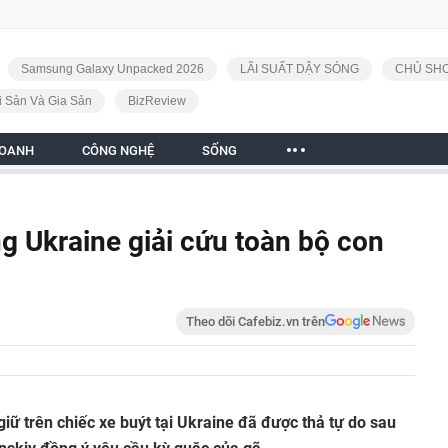
Samsung Galaxy Unpacked 2026
LÃI SUẤT DẬY SÓNG
CHỦ SHO
i Sản Và Gia Sản
BizReview
DOANH
CÔNG NGHỆ
SỐNG
g Ukraine giải cứu toàn bộ con
Theo dõi Cafebiz.vn trên
 giữ trên chiếc xe buýt tại Ukraine đã được thả tự do sau