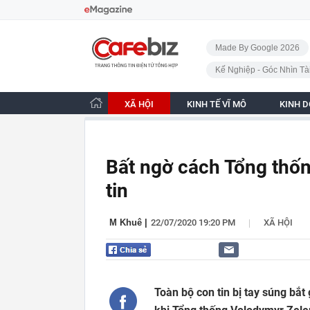
Bỏ qua điều hướng
CafeBiz - Trang chủ
Made By Google 2026
Kế Nghiệp - Góc Nhìn Tà
XÃ HỘI
KINH TẾ VĨ MÔ
KINH 
Bất ngờ cách Tổng thốn
tin
|
M Khuê
|
22/07/2020 19:20 PM
XÃ HỘI
Toàn bộ con tin bị tay súng bắt