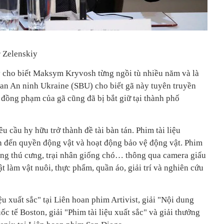
 Zelenskiy
 cho biết Maksym Kryvosh từng ngồi tù nhiều năm và là
uan An ninh Ukraine (SBU) cho biết gã này tuyên truyền
đồng phạm của gã cũng đã bị bắt giữ tại thành phố
cầu hy hữu trở thành đề tài bàn tán. Phim tài liệu
an đến quyền động vật và hoạt động bảo vệ động vật. Phim
àng thú cưng, trại nhân giống chó… thông qua camera giấu
t làm vật nuôi, thực phẩm, quần áo, giải trí và nghiên cứu
ệu xuất sắc" tại Liên hoan phim Artivist, giải "Nội dung
c tế Boston, giải "Phim tài liệu xuất sắc" và giải thưởng