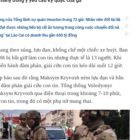
nskiy đồng ý yêu cầu kỳ quặc của gã
Tổng lãnh sự quán Houston trong 72 giờ: Nhân viên đốt tài liệu, cứu hỏa xuất hiện
được những tiến bộ rất ấn tượng trong công cuộc chuyển đổi năng lượng tái tạo
g” tại Lào Cai có doanh thu gần 650 tỷ đồng
ng theo súng, lựu đạn, khống chế một chiếc xe buýt. Ban
ời bị bắt giữ làm con tin nhưng thực tế là 13 người. Khi
 tiến hành đàm phán, giải cứu con tin kéo dài suốt 12 giờ.
họp báo sau đó rằng Maksym Kryvosh ném lựu đạn và bắn
nh đàm phán giải cứu con tin. Tổng thống Volodymyr
aksym Kryvosh qua điện thoại trong khoảng 7-10 phút,
con tin, trong đó có một phụ nữ mang thai.