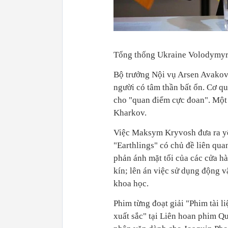
Tổng thống Ukraine Volodymyr
Bộ trưởng Nội vụ Arsen Avakov
người có tâm thần bất ổn. Cơ q
cho "quan điểm cực đoan". Một 
Kharkov.
Việc Maksym Kryvosh đưa ra yêu 
"Earthlings" có chủ đề liên qu
phản ánh mặt tối của các cửa h
kín; lên án việc sử dụng động vậ
khoa học.
Phim từng đoạt giải "Phim tài li
xuất sắc" tại Liên hoan phim Quố