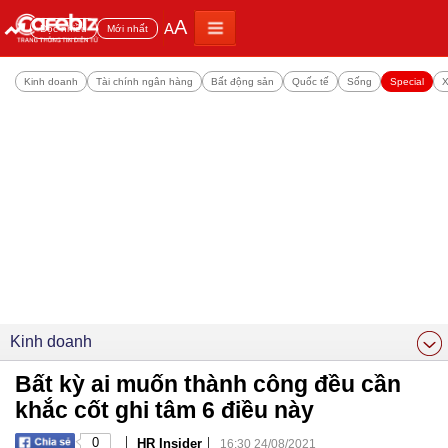
A
A
Đọc nhiều
Mới nhất
Kinh doanh
Tài chính ngân hàng
Bất động sản
Quốc tế
Sống
Special
X
Kinh doanh
Bất kỳ ai muốn thành công đều cần
khắc cốt ghi tâm 6 điều này
|
|
0
HR Insider
16:30 24/08/2021