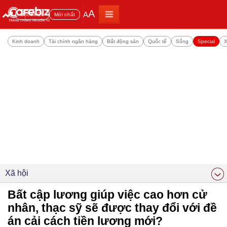
A
A
Đọc nhiều
Mới nhất
Kinh doanh
Tài chính ngân hàng
Bất động sản
Quốc tế
Sống
Special
X
Xã hội
Bất cập lương giúp việc cao hơn cử
nhân, thạc sỹ sẽ được thay đổi với đề
án cải cách tiền lương mới?