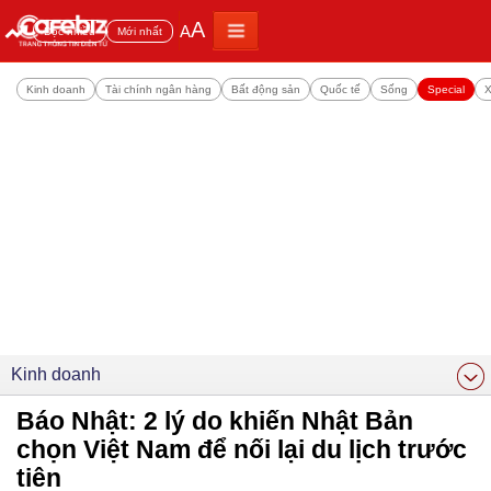
A
A
Đọc nhiều
Mới nhất
Kinh doanh
Tài chính ngân hàng
Bất động sản
Quốc tế
Sống
Special
X
Kinh doanh
Báo Nhật: 2 lý do khiến Nhật Bản
chọn Việt Nam để nối lại du lịch trước
tiên