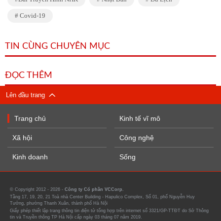
Covid-19
TIN CÙNG CHUYÊN MỤC
ĐỌC THÊM
Lên đầu trang
Trang chủ
Kinh tế vĩ mô
Xã hội
Công nghệ
Kinh doanh
Sống
© Copyright 2012 - 2026 -
Công ty Cổ phần VCCorp.
Tầng 17, 19, 20, 21 Toà nhà Center Building - Hapulico Complex, Số 01, phố Nguyễn Huy
Tưởng, phường Thanh Xuân, thành phố Hà Nội
Giấy phép thiết lập trang thông tin điện tử tổng hợp trên internet số 3321/GP-TTĐT do Sở Thông
tin và Truyền thông TP Hà Nội cấp ngày 03 tháng 07 năm 2019.