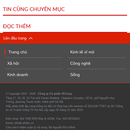
TIN CÙNG CHUYÊN MỤC
ĐỌC THÊM
Lên đầu trang
Trang chủ
Kinh tế vĩ mô
Xã hội
Công nghệ
Kinh doanh
Sống
© Copyright 2012 - 2026 -
Công ty Cổ phần VCCorp.
Tầng 17, 19, 20, 21 Toà nhà Center Building - Hapulico Complex, Số 01, phố Nguyễn Huy
Tưởng, phường Thanh Xuân, thành phố Hà Nội
Giấy phép thiết lập trang thông tin điện tử tổng hợp trên internet số 3321/GP-TTĐT do Sở Thông
tin và Truyền thông TP Hà Nội cấp ngày 03 tháng 07 năm 2019.
Điện thoại: 024 7309 5555 Máy lẻ 41294. Fax: 024-39743413
Email: info@cafebiz.vn
Chịu trách nhiệm quản lý nội dung: Bà Nguyễn Bích Minh