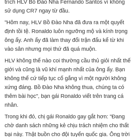
trích HLV Bồ Đào Nha Fernando Santos vì không
sử dụng CR7 ngay từ đầu.
"Hôm nay, HLV Bồ Đào Nha đã đưa ra một quyết
định tồi tệ. Ronaldo luôn ngưỡng mộ và kính trọng
ông ấy. Anh ấy đã làm thay đổi trận đấu kể từ khi
vào sân nhưng mọi thứ đã quá muộn.
HLV không thể nào coi thường cầu thủ giỏi nhất thế
giới và cũng là vũ khí mạnh nhất của ông ấy. Bạn
không thể cứ tiếp tục cố gắng vì một người không
xứng đáng. Bồ Đào Nha không thua, chúng ta có
thêm bài học", bạn gái Ronaldo viết trên trang cá
nhân.
Trong khi đó, chị gái Ronaldo gay gắt hơn: "Đang
chờ danh sách những kẻ chịu trách nhiệm cho thất
bại này. Thật buồn cho đội tuyển quốc gia. Ông trời