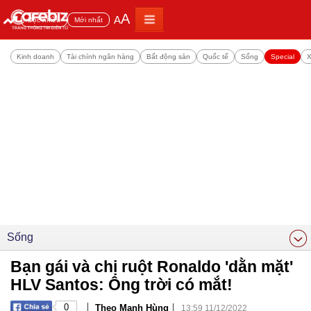
A
A
Đọc nhiều
Mới nhất
Kinh doanh
Tài chính ngân hàng
Bất động sản
Quốc tế
Sống
Special
X
Sống
Bạn gái và chị ruột Ronaldo 'dằn mặt'
HLV Santos: Ông trời có mắt!
|
|
0
Theo Mạnh Hùng
13:59 11/12/2022