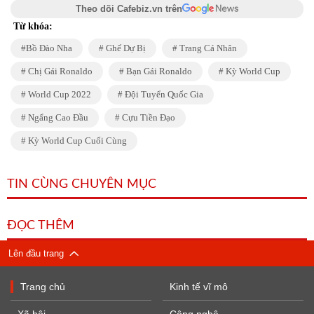
Theo dõi Cafebiz.vn trên
Từ khóa:
Bồ Đào Nha
Ghế Dự Bị
Trang Cá Nhân
Chị Gái Ronaldo
Bạn Gái Ronaldo
Kỳ World Cup
World Cup 2022
Đội Tuyển Quốc Gia
Ngẩng Cao Đầu
Cựu Tiền Đạo
Kỳ World Cup Cuối Cùng
TIN CÙNG CHUYÊN MỤC
ĐỌC THÊM
Lên đầu trang
Trang chủ
Kinh tế vĩ mô