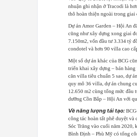
nhuận ghi nhận ở Tracodi là hơ
thô hoàn thiện ngoài trong giai
Dự án Amor Garden – Hội An đã 
cũng như xây dựng xong giai đo
7.150m2, vốn đầu tư 3.334 tỷ đ
condotel và hơn 90 villa cao cấ
Một số dự án khác của BCG cũng
triển khai xây dựng – bán hàng
căn villa tiêu chuẩn 5 sao, dự á
quy mô 36 villa, dự án chung c
12.650 m2 cùng tổng mức đầu tư
dưỡng Cồn Bắp – Hội An với qu
Về năng lượng tái tạo:
BCG-C
công tác hoàn tất phê duyệt và
Sóc Trăng vào cuối năm 2020, k
Bình Định – Phù Mỹ có tổng cô