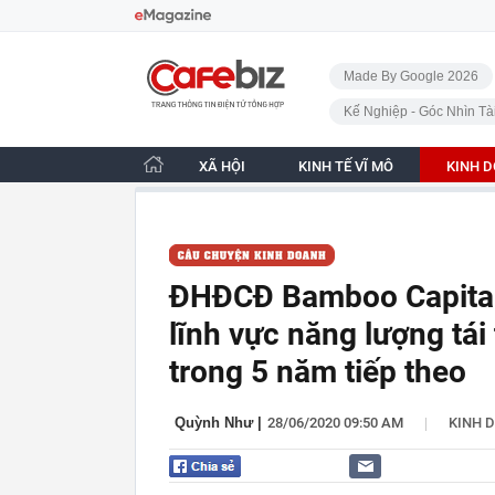
Bỏ qua điều hướng
CafeBiz - Trang chủ
Made By Google 2026
Kế Nghiệp - Góc Nhìn Tà
XÃ HỘI
KINH TẾ VĨ MÔ
KINH 
ĐHĐCĐ Bamboo Capital 
lĩnh vực năng lượng tái
trong 5 năm tiếp theo
|
Quỳnh Như
|
28/06/2020 09:50 AM
KINH 