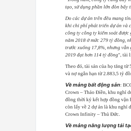
tạo, sử dụng phần lớn đòn bẩy t
Do các dự án trên đều mang tín
khi chi phí phát triển dự án và
công ty công ty kiểm soát được
năm 2018 ở mức 279 tỷ đồng, nh
trước xuống 17,8%, nhưng vẫn 
2019 đạt hơn 114 tỷ đồng
", tài
Theo đó, tài sản của họ tăng t
và nợ ngắn hạn từ 2.883,5 tỷ đ
Về mảng bất động sản
: BC
Crown – Thảo Điền, khu nghỉ dư
đồng thời ký kết hợp đồng vận
còn lấy về 2 dự án là khu ngh
Crown Infinity – Thủ Đức.
Về mảng năng lượng tái tạ