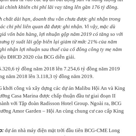
ài chính khiến chi phí lãi vay tăng lên gần 176 tỷ đồng.
h chất dài hạn, doanh thu vẫn chưa được ghi nhận trong
 các chi phí liên quan đã được ghi nhận. Vì vậy, mặc dù
 giá vốn bán hàng, lợi nhuận gộp năm 2019 có tăng so với
ưng tỷ suất lãi gộp biên lại giảm từ mức 21% của năm
ghi nhận lợi nhuận sau thuế của cổ đông công ty mẹ năm
 liệu ĐHCĐ 2020 của BCG diễn giải.
ừ 5.320,6 tỷ đồng năm 2018 lên 7.254,6 tỷ đồng năm 2019
ồng năm 2018 lên 3.118,3 tỷ đồng năm 2019.
G khởi công và xây dựng các dự án Malibu Hội An và King
ỡng Casa Marina được chấp thuận đầu tư giai đoạn II
 hành với Tập đoàn Radisson Hotel Group. Ngoài ra, BCG
ỉ dưỡng Amor Garden – Hội An cùng chung cư cao cấp King
o:
dự án nhà máy điện mặt trời đầu tiên BCG-CME Long