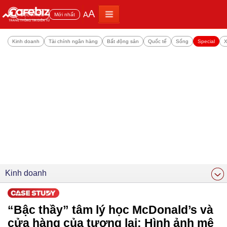
A
A
Đọc nhiều
Mới nhất
Kinh doanh
Tài chính ngân hàng
Bất động sản
Quốc tế
Sống
Special
X
Kinh doanh
“Bậc thầy” tâm lý học McDonald’s và
cửa hàng của tương lai: Hình ảnh mê