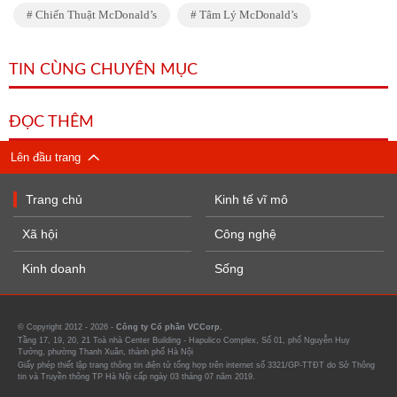
Chiến Thuật McDonald’s
Tâm Lý McDonald’s
TIN CÙNG CHUYÊN MỤC
ĐỌC THÊM
Lên đầu trang
Trang chủ
Kinh tế vĩ mô
Xã hội
Công nghệ
Kinh doanh
Sống
© Copyright 2012 - 2026 -
Công ty Cổ phần VCCorp.
Tầng 17, 19, 20, 21 Toà nhà Center Building - Hapulico Complex, Số 01, phố Nguyễn Huy
Tưởng, phường Thanh Xuân, thành phố Hà Nội
Giấy phép thiết lập trang thông tin điện tử tổng hợp trên internet số 3321/GP-TTĐT do Sở Thông
tin và Truyền thông TP Hà Nội cấp ngày 03 tháng 07 năm 2019.