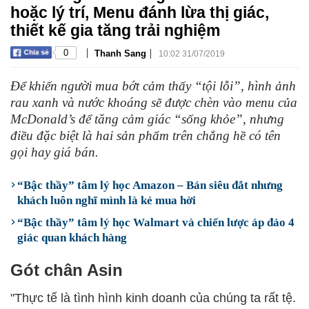
hoặc lý trí, Menu đánh lừa thị giác,
thiết kế gia tăng trải nghiệm
|
|
0
Thanh Sang
10:02 31/07/2019
Để khiến người mua bớt cảm thấy “tội lỗi”, hình ảnh
rau xanh và nước khoáng sẽ được chèn vào menu của
McDonald’s để tăng cảm giác “sống khỏe”, nhưng
điều đặc biệt là hai sản phẩm trên chẳng hề có tên
gọi hay giá bán.
“Bậc thầy” tâm lý học Amazon – Bán siêu đắt nhưng
khách luôn nghĩ mình là kẻ mua hời
“Bậc thầy” tâm lý học Walmart và chiến lược áp đảo 4
giác quan khách hàng
Gót chân Asin
"Thực tế là tình hình kinh doanh của chúng ta rất tệ.