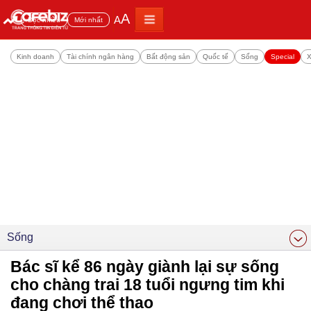
A
A
Đọc nhiều
Mới nhất
Kinh doanh
Tài chính ngân hàng
Bất động sản
Quốc tế
Sống
Special
X
Sống
Bác sĩ kể 86 ngày giành lại sự sống
cho chàng trai 18 tuổi ngưng tim khi
đang chơi thể thao