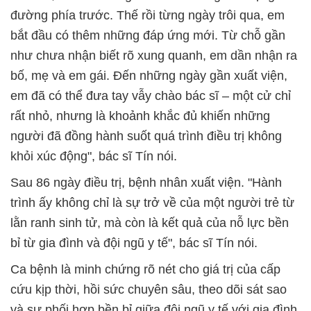
đường phía trước. Thế rồi từng ngày trôi qua, em
bắt đầu có thêm những đáp ứng mới. Từ chỗ gần
như chưa nhận biết rõ xung quanh, em dần nhận ra
bố, mẹ và em gái. Đến những ngày gần xuất viện,
em đã có thể đưa tay vẫy chào bác sĩ – một cử chỉ
rất nhỏ, nhưng là khoảnh khắc đủ khiến những
người đã đồng hành suốt quá trình điều trị không
khỏi xúc động", bác sĩ Tín nói.
Sau 86 ngày điều trị, bệnh nhân xuất viện. "Hành
trình ấy không chỉ là sự trở về của một người trẻ từ
lằn ranh sinh tử, mà còn là kết quả của nỗ lực bền
bỉ từ gia đình và đội ngũ y tế", bác sĩ Tín nói.
Ca bệnh là minh chứng rõ nét cho giá trị của cấp
cứu kịp thời, hồi sức chuyên sâu, theo dõi sát sao
và sự phối hợp bền bỉ giữa đội ngũ y tế với gia đình