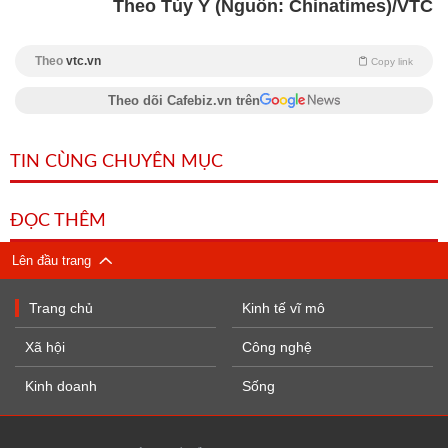
Theo Tùy Ý (Nguồn: Chinatimes)/VTC
Theo
vtc.vn
Copy link
Theo dõi Cafebiz.vn trên
TIN CÙNG CHUYÊN MỤC
ĐỌC THÊM
Lên đầu trang
Trang chủ
Kinh tế vĩ mô
Xã hội
Công nghệ
Kinh doanh
Sống