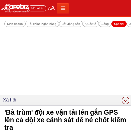
A
A
Đọc nhiều
Mới nhất
Kinh doanh
Tài chính ngân hàng
Bất động sản
Quốc tế
Sống
Special
X
Xã hội
'Bà trùm' đội xe vận tải lén gắn GPS
lên cả đội xe cảnh sát để né chốt kiểm
tra