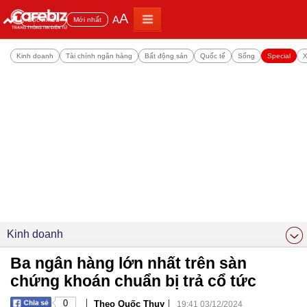
A
A
Đọc nhiều
Mới nhất
Kinh doanh
Tài chính ngân hàng
Bất động sản
Quốc tế
Sống
Special
X
Kinh doanh
Ba ngân hàng lớn nhất trên sàn
chứng khoán chuẩn bị trả cổ tức
|
|
0
Theo Quốc Thụy
19:41 03/12/2024