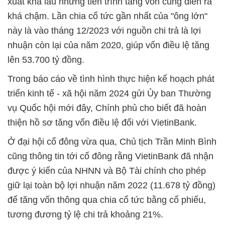
xuất khá lâu nhưng tiến trình tăng vốn cũng diễn ra
khá chậm. Lần chia cổ tức gần nhất của "ông lớn"
này là vào tháng 12/2023 với nguồn chi trả là lợi
nhuận còn lại của năm 2020, giúp vốn điều lệ tăng
lên 53.700 tỷ đồng.
Trong báo cáo về tình hình thực hiện kế hoạch phát
triển kinh tế - xã hội năm 2024 gửi Ủy ban Thường
vụ Quốc hội mới đây, Chính phủ cho biết đã hoàn
thiện hồ sơ tăng vốn điều lệ đối với VietinBank.
Ở đại hội cổ đông vừa qua, Chủ tịch Trần Minh Bình
cũng thông tin tới cổ đông rằng VietinBank đã nhận
được ý kiến của NHNN và Bộ Tài chính cho phép
giữ lại toàn bộ lợi nhuận năm 2022 (11.678 tỷ đồng)
để tăng vốn thông qua chia cổ tức bằng cổ phiếu,
tương đương tỷ lệ chi trả khoảng 21%.