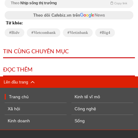
Theo
Nhịp sống thị trường
Copy link
Theo dõi Cafebiz.vn trên
Từ khóa:
Bidv
Vietcombank
Vietinbank
Big4
TIN CÙNG CHUYÊN MỤC
ĐỌC THÊM
Lên đầu trang
Trang chủ
Kinh tế vĩ mô
Xã hội
Công nghệ
Kinh doanh
Sống