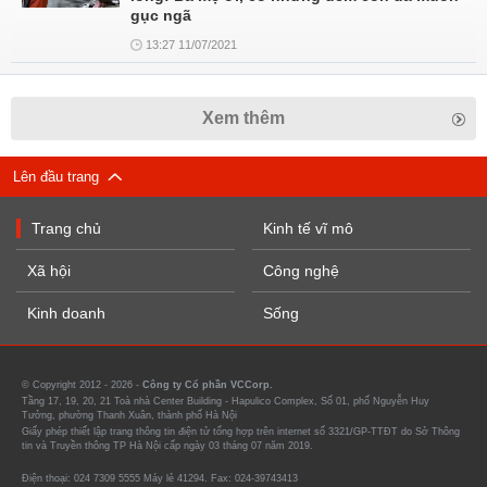
gục ngã
13:27 11/07/2021
Xem thêm
Lên đầu trang
Trang chủ
Kinh tế vĩ mô
Xã hội
Công nghệ
Kinh doanh
Sống
© Copyright 2012 - 2026 -
Công ty Cổ phần VCCorp.
Tầng 17, 19, 20, 21 Toà nhà Center Building - Hapulico Complex, Số 01, phố Nguyễn Huy
Tưởng, phường Thanh Xuân, thành phố Hà Nội
Giấy phép thiết lập trang thông tin điện tử tổng hợp trên internet số 3321/GP-TTĐT do Sở Thông
tin và Truyền thông TP Hà Nội cấp ngày 03 tháng 07 năm 2019.
Điện thoại: 024 7309 5555 Máy lẻ 41294. Fax: 024-39743413