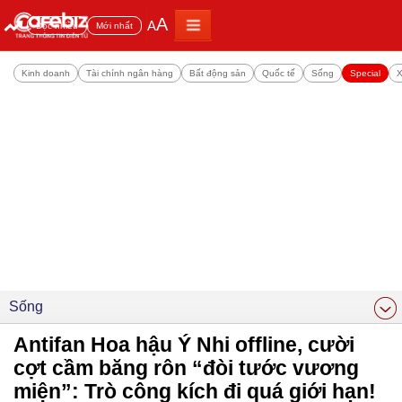
A
A
Đọc nhiều
Mới nhất
Kinh doanh
Tài chính ngân hàng
Bất động sản
Quốc tế
Sống
Special
X
Sống
Antifan Hoa hậu Ý Nhi offline, cười
cợt cầm băng rôn “đòi tước vương
miện”: Trò công kích đi quá giới hạn!