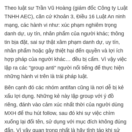
Theo luật sư Trần Vũ Hoàng (giám đốc Công ty Luật
TNHH AEC), căn cứ Khoản 3, Điều 16 Luật An ninh
mạng, các hành vi như: xúc phạm nghiêm trọng
danh dự, uy tín, nhân phẩm của người khác; thông
tin bịa đặt, sai sự thật xâm phạm danh dự, uy tín,
nhân phẩm hoặc gây thiệt hại đến quyền và lợi ích
hợp pháp của người khác… đều bị cấm. Vì vậy việc
lập ra các "group anti" người nổi tiếng để thực hiện
những hành vi trên là trái pháp luật.
Bên cạnh đó các nhóm antifan cũng là nơi dễ bị kẻ
xấu lợi dụng. Những kẻ này lập group với ý đồ
riêng, đánh vào cảm xúc nhất thời của người dùng
MXH để thu hút follow, sau đó khi sự việc chìm
xuống lại đổi tên, sử dụng với mục đích không đúng
đắn. Vì vậy quan trọng nhất là hãy tỉnh táo khi sử