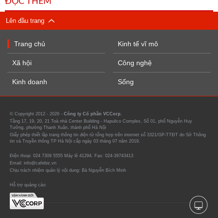
ĐỌC THÊM
Lên đầu trang
Trang chủ
Kinh tế vĩ mô
Xã hội
Công nghệ
Kinh doanh
Sống
© Copyright 2012 - 2026 -
Công ty Cổ phần VCCorp.
Tầng 17, 19, 20, 21 Toà nhà Center Building - Hapulico Complex, Số 01, phố Nguyễn Huy
Tưởng, phường Thanh Xuân, thành phố Hà Nội
Giấy phép thiết lập trang thông tin điện tử tổng hợp trên internet số 3321/GP-TTĐT do Sở Thông
tin và Truyền thông TP Hà Nội cấp ngày 03 tháng 07 năm 2019.
Điện thoại: 024 7309 5555 Máy lẻ 41294. Fax: 024-39743413
Email: info@cafebiz.vn
Chịu trách nhiệm quản lý nội dung: Bà Nguyễn Bích Minh
Hỗ trợ quảng cáo: