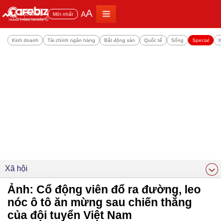
A
A
Đọc nhiều
Mới nhất
Kinh doanh
Tài chính ngân hàng
Bất động sản
Quốc tế
Sống
Special
X
Xã hội
Ảnh: Cổ động viên đổ ra đường, leo
nóc ô tô ăn mừng sau chiến thắng
của đội tuyển Việt Nam