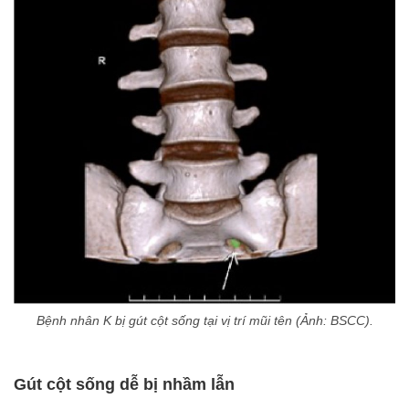
Bệnh nhân K bị gút cột sống tại vị trí mũi tên (Ảnh: BSCC).
Gút cột sống
dễ bị nhầm lẫn