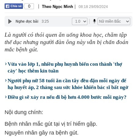
|
|
0
Theo Ngọc Minh
08:18 29/09/2024
Nghe đọc bài
3:25
Là người có thói quen ăn uống khoa học, chăm tập
thể dục nhưng người đàn ông này vẫn bị chẩn đoán
mắc bệnh gút.
Vừa vào lớp 1, nhiều phụ huynh biến con thành 'thợ
cày' học thêm kín tuần
Người phụ nữ 58 tuổi ăn cần tây đều đặn mỗi ngày để
hạ huyết áp, 2 tháng sau sức khỏe khiến bác sĩ bất ngờ
Điều gì sẽ xảy ra nếu đi bộ hơn 4.000 bước mỗi ngày?
Nội dung chính:
Bệnh nhân mắc gút tại vị trí hiếm gặp.
Nguyên nhân gây ra bệnh gút.