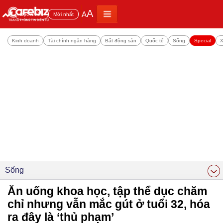
A
A
Đọc nhiều
Mới nhất
Kinh doanh
Tài chính ngân hàng
Bất động sản
Quốc tế
Sống
Special
X
Sống
Ăn uống khoa học, tập thể dục chăm
chỉ nhưng vẫn mắc gút ở tuổi 32, hóa
ra đây là ‘thủ phạm’