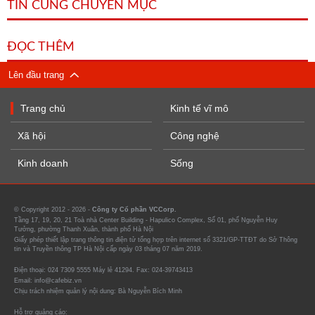
TIN CÙNG CHUYÊN MỤC
ĐỌC THÊM
Lên đầu trang
Trang chủ
Kinh tế vĩ mô
Xã hội
Công nghệ
Kinh doanh
Sống
© Copyright 2012 - 2026 -
Công ty Cổ phần VCCorp.
Tầng 17, 19, 20, 21 Toà nhà Center Building - Hapulico Complex, Số 01, phố Nguyễn Huy
Tưởng, phường Thanh Xuân, thành phố Hà Nội
Giấy phép thiết lập trang thông tin điện tử tổng hợp trên internet số 3321/GP-TTĐT do Sở Thông
tin và Truyền thông TP Hà Nội cấp ngày 03 tháng 07 năm 2019.
Điện thoại: 024 7309 5555 Máy lẻ 41294. Fax: 024-39743413
Email: info@cafebiz.vn
Chịu trách nhiệm quản lý nội dung: Bà Nguyễn Bích Minh
Hỗ trợ quảng cáo: