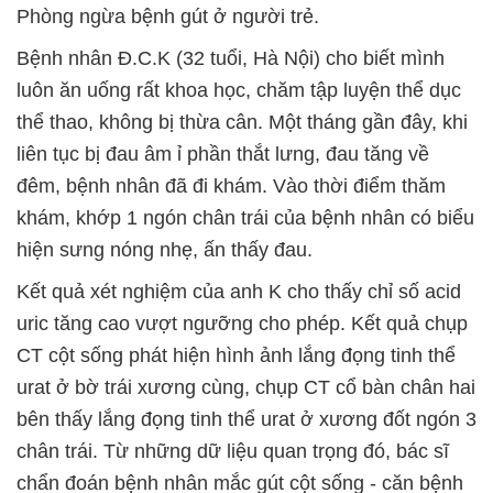
Phòng ngừa bệnh gút ở người trẻ.
Bệnh nhân Đ.C.K (32 tuổi, Hà Nội) cho biết mình
luôn ăn uống rất khoa học, chăm tập luyện thể dục
thể thao, không bị thừa cân. Một tháng gần đây, khi
liên tục bị đau âm ỉ phần thắt lưng, đau tăng về
đêm, bệnh nhân đã đi khám. Vào thời điểm thăm
khám, khớp 1 ngón chân trái của bệnh nhân có biểu
hiện sưng nóng nhẹ, ấn thấy đau.
Kết quả xét nghiệm của anh K cho thấy chỉ số acid
uric tăng cao vượt ngưỡng cho phép. Kết quả chụp
CT cột sống phát hiện hình ảnh lắng đọng tinh thể
urat ở bờ trái xương cùng, chụp CT cổ bàn chân hai
bên thấy lắng đọng tinh thể urat ở xương đốt ngón 3
chân trái. Từ những dữ liệu quan trọng đó, bác sĩ
chẩn đoán bệnh nhân mắc gút cột sống - căn bệnh