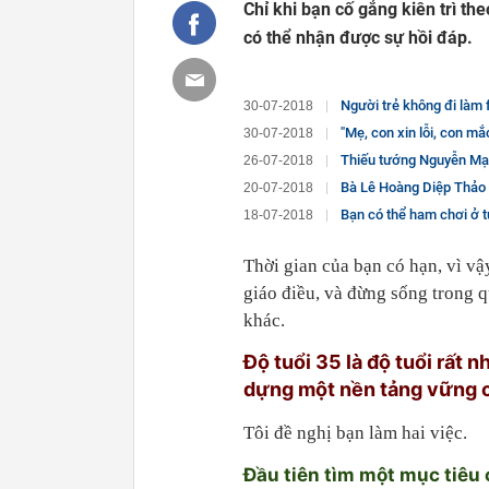
Chỉ khi bạn cố gắng kiên trì th
có thể nhận được sự hồi đáp.
Người trẻ không đi làm fullti
30-07-2018
"Mẹ, con xin lỗi, con mắc bệnh rồ
30-07-2018
Thiếu tướng Nguyễn Mạnh Hùng
26-07-2018
Bà Lê Hoàng Diệp Thảo nhắn gửi "Vua
20-07-2018
Bạn có thể ham chơi ở tuổi
18-07-2018
Thời gian của bạn có hạn, vì v
giáo điều, và đừng sống trong 
khác.
Độ tuổi 35 là độ tuổi rất 
dựng một nền tảng vững 
Tôi đề nghị bạn làm hai việc.
Đầu tiên tìm một mục tiêu