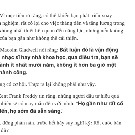
 Vì mục tiêu rõ ràng, có thể khiến bạn phát triển xoay
 nghiệm, rất có lợi cho việc thăng tiến và tăng lương trong
không nhất thiết liên quan đến năng lực, nhưng nếu không
của bạn gần như không thể cải thiện.
Bất luận đó là vận động
 Macolm Gladwell nói rằng:
 nhạc sĩ hay nhà khoa học, qua điều tra, bạn sẽ
ành ít nhất mười năm, không ít hơn ba giờ một
thành công.
g có cơ hội. Thực ra lại không phải như vậy.
Kent Frank Freddy tin rằng, những người đầu tư hiệu quả
Họ gần như rất cố
ự nhiên sẽ có may mắn đến với mình: "
đến, họ sớm đã sẵn sàng."
 đừng phàn nàn, trước hết hãy suy nghĩ kỹ: Rốt cuộc bản
 đủ?