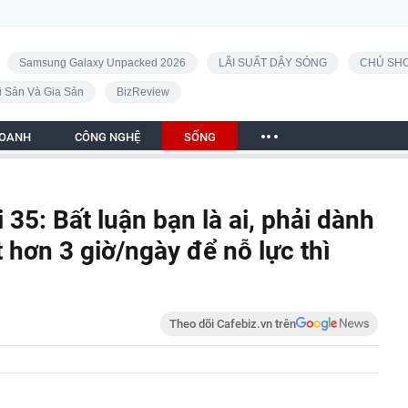
Samsung Galaxy Unpacked 2026
LÃI SUẤT DẬY SÓNG
CHỦ SHO
i Sản Và Gia Sản
BizReview
DOANH
CÔNG NGHỆ
SỐNG
 35: Bất luận bạn là ai, phải dành
t hơn 3 giờ/ngày để nỗ lực thì
Theo dõi Cafebiz.vn trên