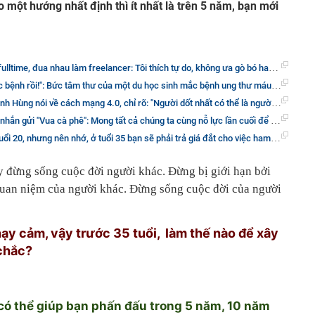
eo một hướng nhất định thì ít nhất là trên 5 năm, bạn mới
me, đua nhau làm freelancer: Tôi thích tự do, không ưa gò bó hay chẳng qua tôi lười?
i!": Bức tâm thư của một du học sinh mắc bệnh ung thư máu khiến hàng triệu người trẻ bừng tỉnh
 nói về cách mạng 4.0, chỉ rõ: "Người dốt nhất có thể là người giỏi nhất, nếu..."
 cà phê": Mong tất cả chúng ta cùng nỗ lực lần cuối để sớm kết thúc tất cả những khổ đau, tranh chấp
 20, nhưng nên nhớ, ở tuổi 35 bạn sẽ phải trả giá đắt cho việc ham chơi ấy
ậy đừng sống cuộc đời người khác. Đừng bị giới hạn bởi
quan niệm của người khác. Đừng sống cuộc đời của người
nhạy cảm, vậy trước 35 tuổi, làm thế nào để xây
chắc?
 có thể giúp bạn phấn đấu trong 5 năm, 10 năm