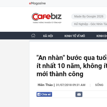
Bỏ qua điều hướng
CafeBiz - Trang chủ
Made By Google 2026
Kế Nghiệp - Góc Nhìn Tà
XÃ HỘI
KINH TẾ VĨ MÔ
KINH 
"An nhàn" bước qua tuổi
ít nhất 10 năm, không í
mới thành công
|
Hiền Thảo
|
31/07/2018 09:31 AM
SỐNG