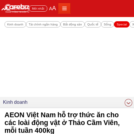
A
A
Đọc nhiều
Mới nhất
Kinh doanh
Tài chính ngân hàng
Bất động sản
Quốc tế
Sống
Special
X
Kinh doanh
AEON Việt Nam hỗ trợ thức ăn cho
các loài động vật ở Thảo Cầm Viên,
mỗi tuần 400kg