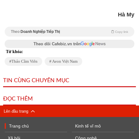
Hà My
Theo
Doanh Nghiệp Tiếp Thị
Copy link
Theo dõi Cafebiz.vn trên
Từ khóa:
Thảo Cầm Viên
Aeon Việt Nam
TIN CÙNG CHUYÊN MỤC
ĐỌC THÊM
Lên đầu trang
Trang chủ
Kinh tế vĩ mô
Xã hội
Công nghệ