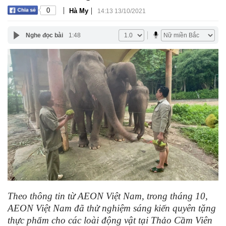
|
|
0
Hà My
14:13 13/10/2021
Nghe đọc bài
1:48
Theo thông tin từ AEON Việt Nam, trong tháng 10,
AEON Việt Nam đã thử nghiệm sáng kiến quyên tặng
thực phẩm cho các loài động vật tại Thảo Cầm Viên