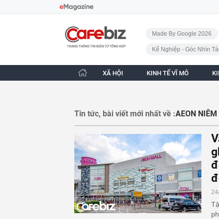
Bỏ qua điều hướng
CafeBiz - Trang chủ
Made By Google 2026
Kế Nghiệp - Góc Nhìn Tà
XÃ HỘI
KINH TẾ VĨ MÔ
K
Tin tức, bài viết mới nhất về :
AEON NIÊM 
V
g
đ
đ
24
Tậ
ph