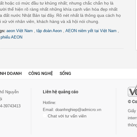
ất hoặc có mức đầu tư khủng nhất; nhưng chắc chắn họ là
ười thể hiện rõ ràng nhất những khía cạnh văn hóa đẹp nhất
a đất nước Nhật Bản tại đây. Rõ nét nhất là thông qua cách họ
i xử với nhân viên, khách hàng và xã hội nói chung.
,
,
,
gs:
aeon Việt Nam
tập đoàn Aeon
AEON niêm yết tại Việt Nam
 phiếu AEON
INH DOANH
CÔNG NGHỆ
SỐNG
Liên hệ quảng cáo
 phố Nguyễn
ội
© Co
Hotline:
024-39743413
Email:
doanhnghiep@admicro.vn
Giấy 
Chat với tư vấn viên
inte
thôn