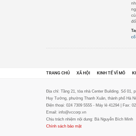
nh
ng
củ
đố
Ta
cổ
TRANG CHỦ
XÃ HỘI
KINH TẾ VĨ MÔ
K
Địa chỉ: Tầng 21, tòa nhà Center Building. Số 01,
Huy Tưởng, phường Thanh Xuân, thành phố Hà N
Điện thoại: 024 7309 5555 - Máy lẻ 41294 | Fax: 
Email: info@vccorp.vn
Chịu trách nhiệm nội dung: Bà Nguyễn Bích Minh
Chính sách bảo mật