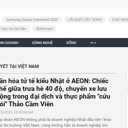
Samsung Galaxy Unpacked 2026
LÃI SUẤT DẬY SÓNG
CHỦ SHO
i Sản Và Gia Sản
BizReview
INH DOANH
CÔNG NGHỆ
SỐNG
YẾT TẠI VIỆT NAM
ăn hóa tử tế kiểu Nhật ở AEON: Chiếc
hế giữa trưa hè 40 độ, chuyến xe lưu
ộng trong đại dịch và thực phẩm "cứu
ói" Thảo Cầm Viên
/11/2021 10:40:00 AM
p đoàn AEON không phải là doanh nghiệp Nhật đầu tiên ‘khai
á’ thị trường Việt Nam, cũng không hẳn là doanh nghiệp lớn