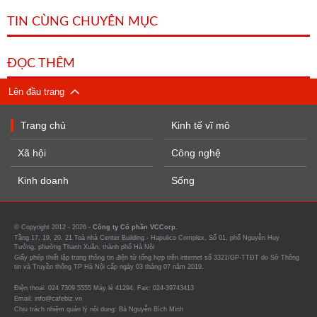
TIN CÙNG CHUYÊN MỤC
ĐỌC THÊM
Lên đầu trang
Trang chủ
Kinh tế vĩ mô
Xã hội
Công nghệ
Kinh doanh
Sống
© Copyright 2012 - 2026 -
Công ty Cổ phần VCCorp.
Tầng 17, 19, 20, 21 Toà nhà Center Building - Hapulico Complex, Số 01, phố Nguyễn Huy
Tưởng, phường Thanh Xuân, thành phố Hà Nội
Giấy phép thiết lập trang thông tin điện tử tổng hợp trên internet số 3321/GP-TTĐT do Sở Thông
tin và Truyền thông TP Hà Nội cấp ngày 03 tháng 07 năm 2019.
Điện thoại: 024 7309 5555 Máy lẻ 41294. Fax: 024-39743413
Email: info@cafebiz.vn
Chịu trách nhiệm quản lý nội dung: Bà Nguyễn Bích Minh