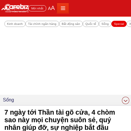
A
A
Đọc nhiều
Mới nhất
Kinh doanh
Tài chính ngân hàng
Bất động sản
Quốc tế
Sống
Special
X
Sống
7 ngày tới Thần tài gõ cửa, 4 chòm
sao này mọi chuyện suôn sẻ, quý
nhân giúp đỡ, sự nghiệp bắt đầu