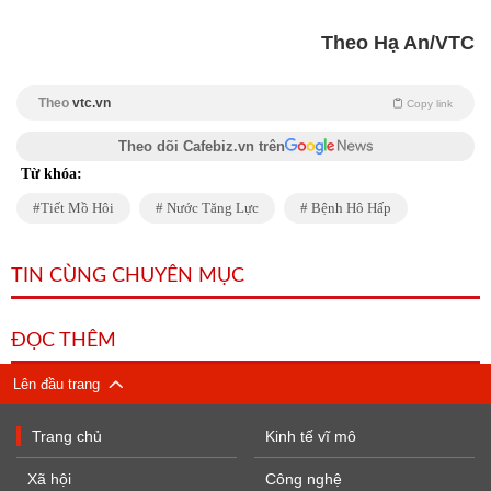
Theo Hạ An/VTC
Theo
vtc.vn
Copy link
Theo dõi Cafebiz.vn trên
Từ khóa:
Tiết Mồ Hôi
Nước Tăng Lực
Bệnh Hô Hấp
TIN CÙNG CHUYÊN MỤC
ĐỌC THÊM
Lên đầu trang
Trang chủ
Kinh tế vĩ mô
Xã hội
Công nghệ