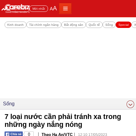
A
A
Đọc nhiều
Mới nhất
Kinh doanh
Tài chính ngân hàng
Bất động sản
Quốc tế
Sống
Special
X
Sống
7 loại nước cần phải tránh xa trong
những ngày nắng nóng
|
|
0
Theo Hạ An/VTC
12:10 17/05/2023