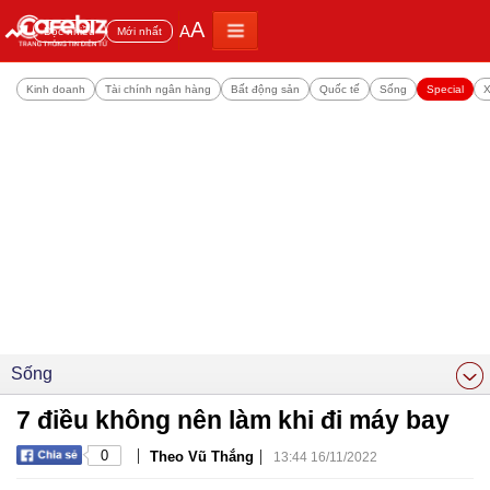
A
A
Đọc nhiều
Mới nhất
Kinh doanh
Tài chính ngân hàng
Bất động sản
Quốc tế
Sống
Special
X
Sống
7 điều không nên làm khi đi máy bay
|
|
0
Theo Vũ Thắng
13:44 16/11/2022