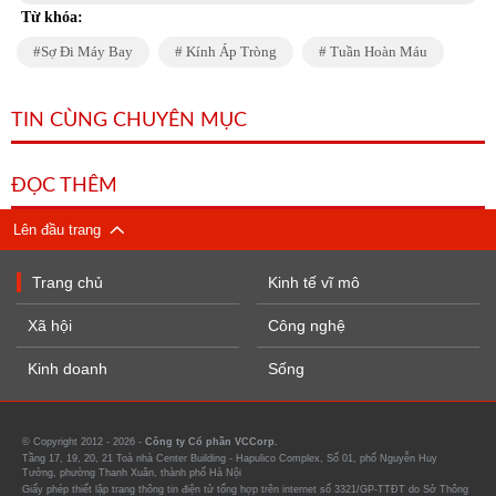
Từ khóa:
Sợ Đi Máy Bay
Kính Áp Tròng
Tuần Hoàn Máu
TIN CÙNG CHUYÊN MỤC
ĐỌC THÊM
Lên đầu trang
Trang chủ
Kinh tế vĩ mô
Xã hội
Công nghệ
Kinh doanh
Sống
© Copyright 2012 - 2026 -
Công ty Cổ phần VCCorp.
Tầng 17, 19, 20, 21 Toà nhà Center Building - Hapulico Complex, Số 01, phố Nguyễn Huy
Tưởng, phường Thanh Xuân, thành phố Hà Nội
Giấy phép thiết lập trang thông tin điện tử tổng hợp trên internet số 3321/GP-TTĐT do Sở Thông