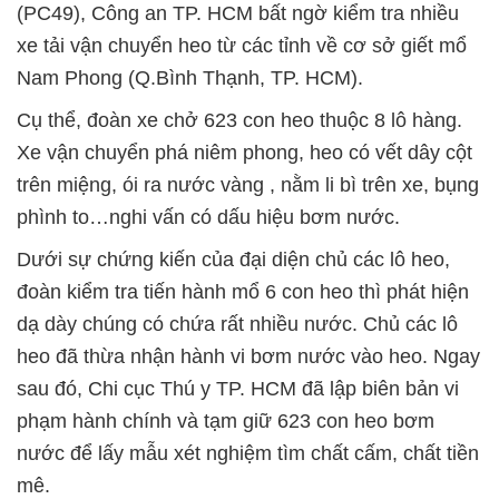
(PC49), Công an TP. HCM bất ngờ kiểm tra nhiều
xe tải vận chuyển heo từ các tỉnh về cơ sở giết mổ
Nam Phong (Q.Bình Thạnh, TP. HCM).
Cụ thể, đoàn xe chở 623 con heo thuộc 8 lô hàng.
Xe vận chuyển phá niêm phong, heo có vết dây cột
trên miệng, ói ra nước vàng , nằm li bì trên xe, bụng
phình to…nghi vấn có dấu hiệu bơm nước.
Dưới sự chứng kiến của đại diện chủ các lô heo,
đoàn kiểm tra tiến hành mổ 6 con heo thì phát hiện
dạ dày chúng có chứa rất nhiều nước. Chủ các lô
heo đã thừa nhận hành vi bơm nước vào heo. Ngay
sau đó, Chi cục Thú y TP. HCM đã lập biên bản vi
phạm hành chính và tạm giữ 623 con heo bơm
nước để lấy mẫu xét nghiệm tìm chất cấm, chất tiền
mê.