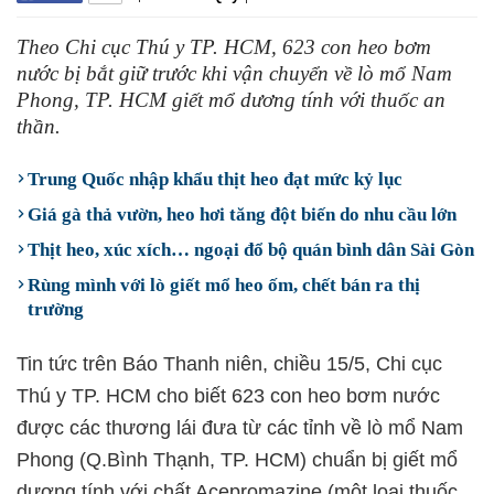
Theo Chi cục Thú y TP. HCM, 623 con heo bơm
nước bị bắt giữ trước khi vận chuyển về lò mổ Nam
Phong, TP. HCM giết mổ dương tính với thuốc an
thần.
Trung Quốc nhập khẩu thịt heo đạt mức kỷ lục
Giá gà thả vườn, heo hơi tăng đột biến do nhu cầu lớn
Thịt heo, xúc xích… ngoại đổ bộ quán bình dân Sài Gòn
Rùng mình với lò giết mổ heo ốm, chết bán ra thị
trường
Tin tức trên Báo Thanh niên, chiều 15/5, Chi cục
Thú y TP. HCM cho biết 623 con heo bơm nước
được các thương lái đưa từ các tỉnh về lò mổ Nam
Phong (Q.Bình Thạnh, TP. HCM) chuẩn bị giết mổ
dương tính với chất Acepromazine (một loại thuốc