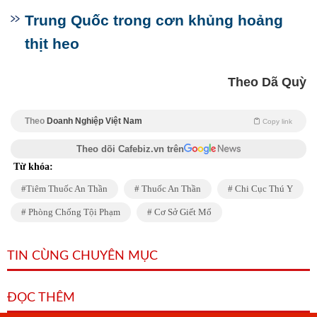
Trung Quốc trong cơn khủng hoảng
thịt heo
Theo Dã Quỳ
Theo
Doanh Nghiệp Việt Nam
Copy link
Theo dõi Cafebiz.vn trên
Từ khóa:
Tiêm Thuốc An Thần
Thuốc An Thần
Chi Cục Thú Y
Phòng Chống Tội Phạm
Cơ Sở Giết Mổ
TIN CÙNG CHUYÊN MỤC
ĐỌC THÊM