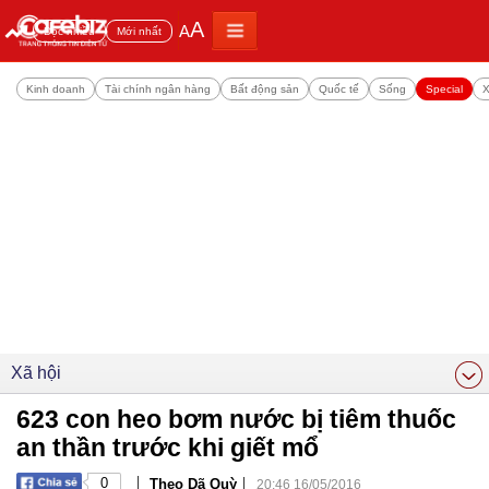
A
A
Đọc nhiều
Mới nhất
Kinh doanh
Tài chính ngân hàng
Bất động sản
Quốc tế
Sống
Special
X
Xã hội
623 con heo bơm nước bị tiêm thuốc
an thần trước khi giết mổ
|
|
0
Theo Dã Quỳ
20:46 16/05/2016