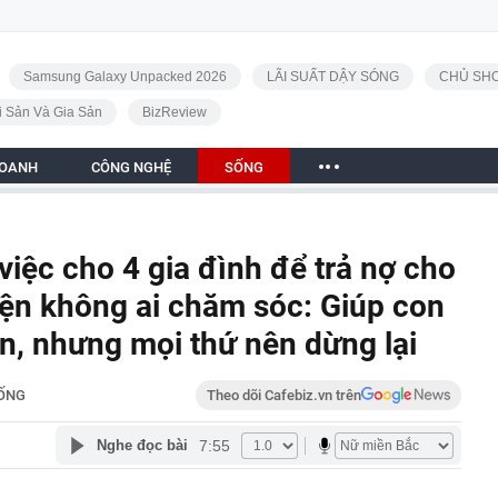
Samsung Galaxy Unpacked 2026
LÃI SUẤT DẬY SÓNG
CHỦ SHO
i Sản Và Gia Sản
BizReview
DOANH
CÔNG NGHỆ
SỐNG
 việc cho 4 gia đình để trả nợ cho
viện không ai chăm sóc: Giúp con
ận, nhưng mọi thứ nên dừng lại
ỐNG
Theo dõi Cafebiz.vn trên
7:55
Nghe đọc bài