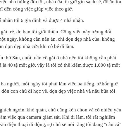
iệc nhà tương đối tốt, nhà cửa tôi giữ gìn sạch sẽ, đồ ăn tôi
hĩ đến công việc giúp việc theo giờ.
á nhân tới 6 gia đình và được 4 nhà nhận.
gái trẻ, do bạn tôi giới thiệu. Công việc này tương đối
 một ngày, không cần nấu ăn, chỉ dọn dẹp nhà cửa, không
cần dọn dẹp nhà cửa khi cô bé đi làm.
ến thứ Sáu, cuối tuần cô gái ở nhà nên tôi không cần phải
 là 40 tệ một giờ, vậy là tôi có thể kiếm được 1.600 tệ một
 ba người, mỗi ngày tôi phải làm việc ba tiếng, từ bốn giờ
 đón con chủ đi học về, dọn dẹp việc nhà và nấu bữa tối
 nghịch ngợm, khó quản, chủ cũng kén chọn và có nhiều yêu
làm việc qua camera giám sát. Khi đi làm, tôi rất nghiêm
o điện thoại di động, sợ chủ sẽ nói rằng tôi đang "câu cá"