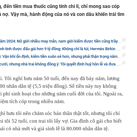
g, đến tiền mua thuốc cũng tính chi li, chỉ mong sao cóp
rả nợ. Vậy mà, hành động của nó và con dâu khiến trái tim
m 2024: Nữ giới nhiều may mắn, nam giới kiếm được tiền cũng trầy da tróc vảy
ợc đấu giá hơn 9 tỷ đồng: Không chỉ là túi, Hermès Birkin còn là biểu tượng của giàu có và quyền lực
 khí ổn định, kiếm tiền suôn sẻ hơn, nhưng phải thận trọng năm tam tai cuối cùng
 nhưng nhà trai không đồng ý: Tôi quyết định huỷ hôn lễ và đưa con gái về nhà chăm sóc
ổi. Tôi nghỉ hưu năm 50 tuổi, đến nay đã bảy năm, lương
600 nhân dân tệ (5,5 triệu đồng). Số tiền này tuy không
hi phí sinh hoạt cho những năm cuối đời của tôi. Ngoài ra,
 kiệm tích cóp trong nhiều năm.
hỉ hưu tôi nên chăm sóc bản thân thật tốt, nhưng tôi chỉ
tôi 52 tuổi, con trai tôi lấy vợ. Gia đình cô gái cho biết
ải có nhà mới và giá sính lễ là 80.000 nhân dân tệ.