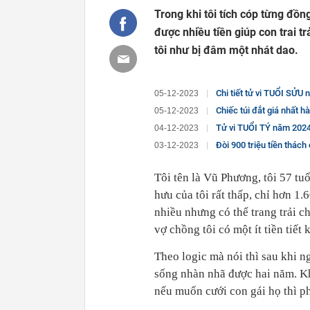
Trong khi tôi tích cóp từng đồn
được nhiều tiền giúp con trai t
tôi như bị đâm một nhát dao.
Chi tiết tử vi TUỔI SỬU nă
05-12-2023
Chiếc túi đắt giá nhất hành tinh đư
05-12-2023
Tử vi TUỔI TÝ năm 2024: Vận
04-12-2023
Đòi 900 triệu tiền thách cưới,
03-12-2023
Tôi tên là Vũ Phương, tôi 57 tu
hưu của tôi rất thấp, chỉ hơn 1.
nhiều nhưng có thể trang trải c
vợ chồng tôi có một ít tiền tiết
Theo logic mà nói thì sau khi ng
sống nhàn nhã được hai năm. Khi 
nếu muốn cưới con gái họ thì ph