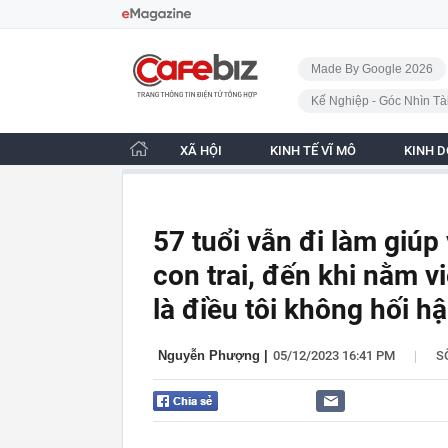
Bỏ qua điều hướng
CafeBiz - Trang chủ
Made By Google 2026
Kế Nghiệp - Góc Nhìn Tà
XÃ HỘI
KINH TẾ VĨ MÔ
KINH 
57 tuổi vẫn đi làm giúp
con trai, đến khi nằm 
là điều tôi không hối h
|
Nguyễn Phượng
|
05/12/2023 16:41 PM
S