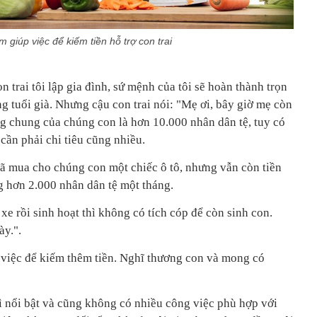
àm giúp việc để kiếm tiền hỗ trợ con trai
 trai tôi lập gia đình, sứ mệnh của tôi sẽ hoàn thành trọn
ng tuổi già. Nhưng cậu con trai nói: "Mẹ ơi, bây giờ mẹ còn
ng chung của chúng con là hơn 10.000 nhân dân tệ, tuy có
cần phải chi tiêu cũng nhiều.
ã mua cho chúng con một chiếc ô tô, nhưng vẫn còn tiền
g hơn 2.000 nhân dân tệ một tháng.
xe rồi sinh hoạt thì không có tích cóp để còn sinh con.
y.".
tìm việc để kiếm thêm tiền. Nghĩ thương con và mong có
 nổi bật và cũng không có nhiều công việc phù hợp với