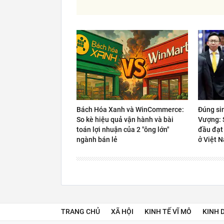
Bách Hóa Xanh và WinCommerce:
Đúng si
So kè hiệu quả vận hành và bài
Vượng: S
toán lợi nhuận của 2 "ông lớn"
đầu đạt
ngành bán lẻ
ở Việt 
TRANG CHỦ
XÃ HỘI
KINH TẾ VĨ MÔ
KINH 