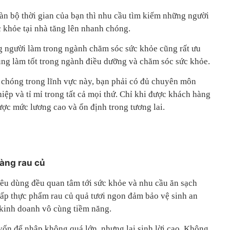
oàn bộ thời gian của bạn thì nhu cầu tìm kiếm những người
khỏe tại nhà tăng lên nhanh chóng.
 người làm trong ngành chăm sóc sức khỏe cũng rất ưu
cũng làm tốt trong ngành điều dưỡng và chăm sóc sức khỏe.
 chóng trong lĩnh vực này, bạn phải có đủ chuyên môn
iệp và tỉ mỉ trong tất cả mọi thứ. Chỉ khi được khách hàng
ược mức lương cao và ổn định trong tương lai.
àng rau củ
iêu dùng đều quan tâm tới sức khỏe và nhu cầu ăn sạch
cấp thực phẩm rau củ quả tươi ngon đảm bảo vệ sinh an
kinh doanh vô cùng tiềm năng.
vốn để nhập không quá lớn, nhưng lại sinh lời cao. Không