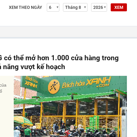
XEM THEO NGÀY
XEM
 có thể mở hơn 1.000 cửa hàng trong
ả năng vượt kế hoạch
 của
ố