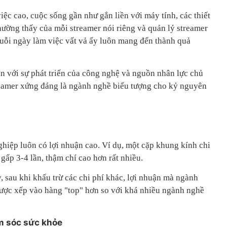
ệc cao, cuộc sống gần như gắn liền với máy tính, các thiết
 thường thấy của mỗi streamer nói riêng và quản lý streamer
uỗi ngày làm việc vất vả ấy luôn mang đến thành quả
ền với sự phát triển của công nghệ và nguồn nhân lực chủ
treamer xứng đáng là ngành nghề biểu tượng cho kỷ nguyên
hiệp luôn có lợi nhuận cao. Ví dụ, một cặp khung kính chi
á gấp 3-4 lần, thậm chí cao hơn rất nhiều.
y, sau khi khấu trừ các chi phí khác, lợi nhuận mà ngành
ược xếp vào hàng "top" hơn so với khá nhiều ngành nghề
m sóc sức khỏe