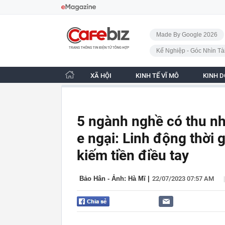
Bỏ qua điều hướng
CafeBiz - Trang chủ
Made By Google 2026
Kế Nghiệp - Góc Nhìn Tà
XÃ HỘI
KINH TẾ VĨ MÔ
KINH 
5 ngành nghề có thu nh
e ngại: Linh động thời
kiếm tiền điều tay
|
Bảo Hân - Ảnh: Hà Mĩ
|
22/07/2023 07:57 AM