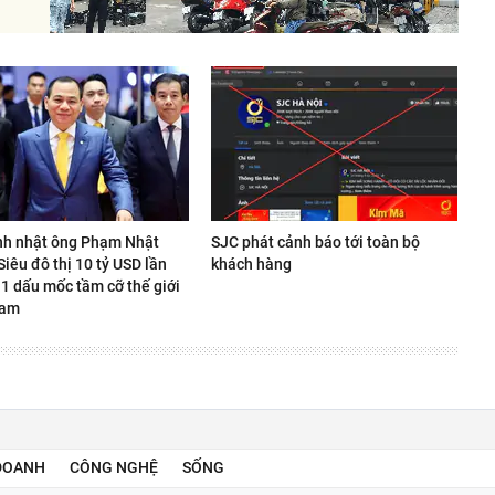
nh nhật ông Phạm Nhật
SJC phát cảnh báo tới toàn bộ
iêu đô thị 10 tỷ USD lần
khách hàng
 1 dấu mốc tầm cỡ thế giới
Nam
DOANH
CÔNG NGHỆ
SỐNG