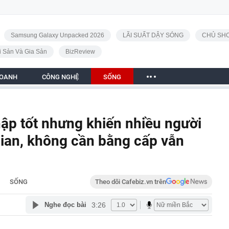
Samsung Galaxy Unpacked 2026
LÃI SUẤT DẬY SÓNG
CHỦ SHO
i Sản Và Gia Sản
BizReview
DOANH
CÔNG NGHỆ
SỐNG
ập tốt nhưng khiến nhiều người
 gian, không cần bằng cấp vẫn
SỐNG
Theo dõi Cafebiz.vn trên
3:26
Nghe đọc bài