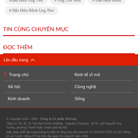
Dấu Hiệu Ung Thư
Ung Thư Sớm
Dấu Hiệu Bệnh
Dấu Hiệu Bệnh Ung Thư
TIN CÙNG CHUYÊN MỤC
ĐỌC THÊM
Lên đầu trang
Trang chủ
Kinh tế vĩ mô
Xã hội
Công nghệ
Kinh doanh
Sống
© Copyright 2012 - 2026 -
Công ty Cổ phần VCCorp.
Tầng 17, 19, 20, 21 Toà nhà Center Building - Hapulico Complex, Số 01, phố Nguyễn Huy
Tưởng, phường Thanh Xuân, thành phố Hà Nội
Giấy phép thiết lập trang thông tin điện tử tổng hợp trên internet số 3321/GP-TTĐT do Sở Thông
tin và Truyền thông TP Hà Nội cấp ngày 03 tháng 07 năm 2019.