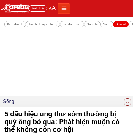
A
A
Đọc nhiều
Mới nhất
Kinh doanh
Tài chính ngân hàng
Bất động sản
Quốc tế
Sống
Special
X
Sống
5 dấu hiệu ung thư sớm thường bị
quý ông bỏ qua: Phát hiện muộn có
thể không còn cơ hội